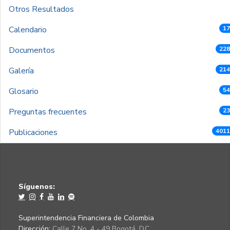
Otros Resultados
Calendario
17
Documentos
228
Galería
214
Glosario
54
Preguntas frecuentes
23
Publicaciones
4011
Síguenos:
Superintendencia Financiera de Colombia
Dirección:
Calle 7 No. 4 - 49 Bogotá, D.C.