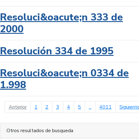
Resoluci&oacute;n 333 de
2000
Resolución 334 de 1995
Resoluci&oacute;n 0334 de
1.998
página anterior
Anterior
1
2
3
4
5
...
4011
Siguient
Otros resultados de busqueda