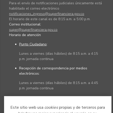
Para el envío de notificaciones judiciales únicamente está
habilitado el correo electrónico
notificaciones_ingreso@superfinanciera.gov.co
El horario de este canal es de 8:15 a.m. a 5:00 p.m.
Correo institucional:
super@superfinanciera.gov.co
Horario de atención
Punto Ciudadano
:
Lunes a viernes (días hábiles) de 8:15 a.m. a 4:15
p.m. jornada continua
Recepción de correspondencia por medios
electrónicos:
Lunes a viernes (días hábiles) de 8:15 a.m. a 4:45
p.m. jornada continua
Políticas
Mapa del sitio
Este sitio web usa
cookies
propias y de terceros para