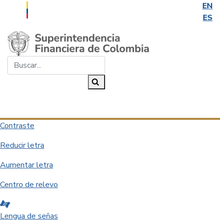
EN
ES
Saltar al contenido principal
Buscar...
Buscar
Desplegar navegación
Contraste
Reducir letra
Aumentar letra
Centro de relevo
Lengua de señas