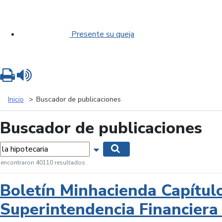
Presente su queja
Imprimir
Leer contenido
Inicio
Buscador de publicaciones
Buscador de publicaciones
labras...
Mostrar opciones de búsqueda
Buscar
 encontraron 40110 resultados.
Boletín Minhacienda Capítul
Superintendencia Financiera 