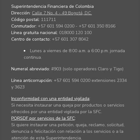
Superintendencia Financiera de Colombia
Dirección:
Calle 7 No. 4 - 49 Bogotá, D.C.
Código postal:
111711
Conmutador:
+57 601 594 0200 - +57 601 350 8166
Línea gratuita nacional:
018000 120 100
Centro de contacto:
+57 601 307 8042
Lunes a viernes de 8:00 a.m. a 6:00 p.m. jornada
continua.
Numeral abreviado:
#903 (solo operadores Claro y Tigo)
Línea anticorrupción:
+57 601 594 0200 extensiones 2334
y 3623
Inconformidad con una entidad vigilada
:
Si necesita instaurar una queja por productos o servicios
ofrecidos por una entidad vigilada por la SFC.
PQRSDF por servicios de la SFC
:
Si quiere instaurar una petición, queja, reclamo, solicitud,
denuncia o felicitación con relación a los servicios o a la
atención de esta Superintendencia.