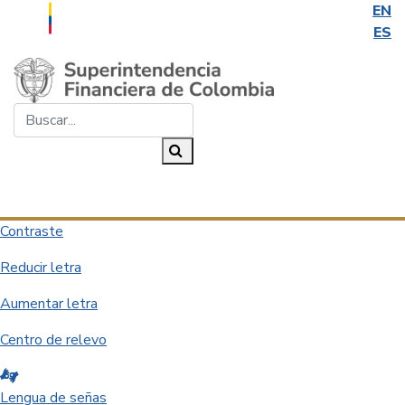
EN
ES
Saltar al contenido principal
Buscar...
Buscar
Desplegar navegación
Contraste
Reducir letra
Aumentar letra
Centro de relevo
Lengua de señas