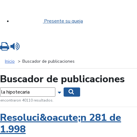
Presente su queja
Imprimir
Leer contenido
Inicio
Buscador de publicaciones
Buscador de publicaciones
labras...
Mostrar opciones de búsqueda
Buscar
 encontraron 40110 resultados.
Resoluci&oacute;n 281 de
1.998