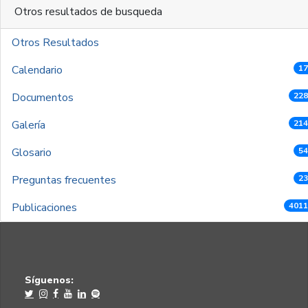
Otros resultados de busqueda
Otros Resultados
Calendario
17
Documentos
228
Galería
214
Glosario
54
Preguntas frecuentes
23
Publicaciones
4011
Síguenos: