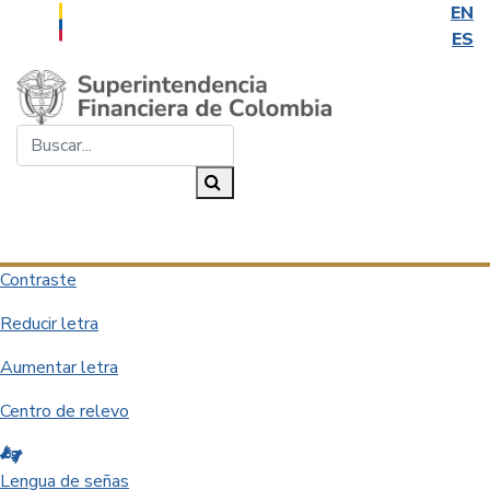
EN
ES
Saltar al contenido principal
Buscar...
Buscar
Desplegar navegación
Contraste
Reducir letra
Aumentar letra
Centro de relevo
Lengua de señas