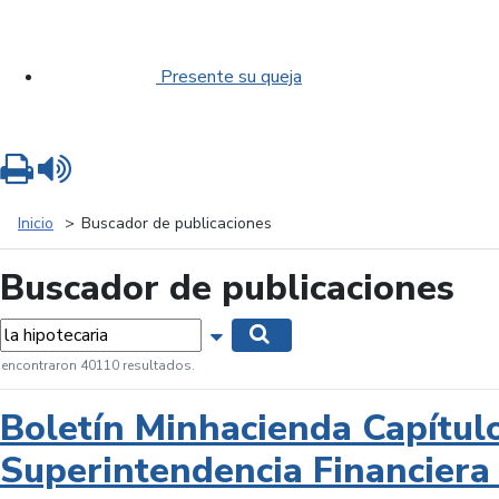
Presente su queja
Imprimir
Leer contenido
Inicio
Buscador de publicaciones
Buscador de publicaciones
labras...
Mostrar opciones de búsqueda
Buscar
 encontraron 40110 resultados.
Boletín Minhacienda Capítul
Superintendencia Financiera 