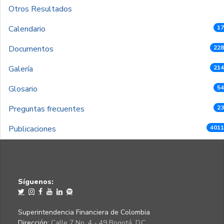
Otros Resultados
Calendario
17
Documentos
228
Galería
214
Glosario
54
Preguntas frecuentes
23
Publicaciones
4011
Síguenos:
Superintendencia Financiera de Colombia
Dirección:
Calle 7 No. 4 - 49 Bogotá, D.C.