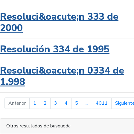
Resoluci&oacute;n 333 de
2000
Resolución 334 de 1995
Resoluci&oacute;n 0334 de
1.998
página anterior
Anterior
1
2
3
4
5
...
4011
Siguient
Otros resultados de busqueda