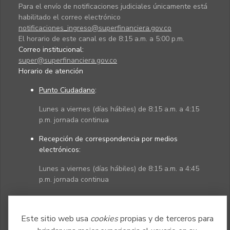
Para el envío de notificaciones judiciales únicamente está
habilitado el correo electrónico
notificaciones_ingreso@superfinanciera.gov.co
El horario de este canal es de 8:15 a.m. a 5:00 p.m.
Correo institucional:
super@superfinanciera.gov.co
Horario de atención
Punto Ciudadano
:
Lunes a viernes (días hábiles) de 8:15 a.m. a 4:15
p.m. jornada continua
Recepción de correspondencia por medios
electrónicos:
Lunes a viernes (días hábiles) de 8:15 a.m. a 4:45
p.m. jornada continua
Políticas
Mapa del sitio
Este sitio web usa
cookies
propias y de terceros para