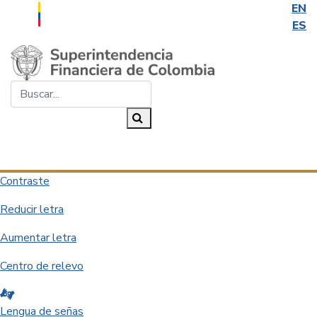
EN
ES
Saltar al contenido principal
Buscar...
Buscar
Desplegar navegación
Contraste
Reducir letra
Aumentar letra
Centro de relevo
Lengua de señas