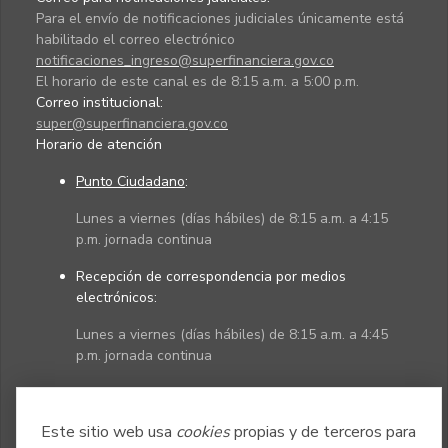
Para el envío de notificaciones judiciales únicamente está
habilitado el correo electrónico
notificaciones_ingreso@superfinanciera.gov.co
El horario de este canal es de 8:15 a.m. a 5:00 p.m.
Correo institucional:
super@superfinanciera.gov.co
Horario de atención
Punto Ciudadano
:
Lunes a viernes (días hábiles) de 8:15 a.m. a 4:15
p.m. jornada continua
Recepción de correspondencia por medios
electrónicos:
Lunes a viernes (días hábiles) de 8:15 a.m. a 4:45
p.m. jornada continua
Políticas
Mapa del sitio
Este sitio web usa
cookies
propias y de terceros para