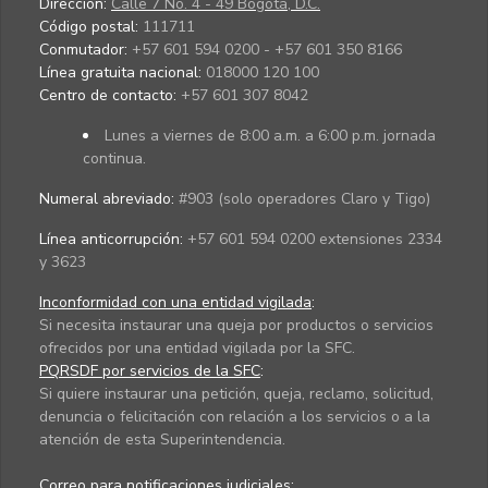
Dirección:
Calle 7 No. 4 - 49 Bogotá, D.C.
Código postal:
111711
Conmutador:
+57 601 594 0200 - +57 601 350 8166
Línea gratuita nacional:
018000 120 100
Centro de contacto:
+57 601 307 8042
Lunes a viernes de 8:00 a.m. a 6:00 p.m. jornada
continua.
Numeral abreviado:
#903 (solo operadores Claro y Tigo)
Línea anticorrupción:
+57 601 594 0200 extensiones 2334
y 3623
Inconformidad con una entidad vigilada
:
Si necesita instaurar una queja por productos o servicios
ofrecidos por una entidad vigilada por la SFC.
PQRSDF por servicios de la SFC
:
Si quiere instaurar una petición, queja, reclamo, solicitud,
denuncia o felicitación con relación a los servicios o a la
atención de esta Superintendencia.
Correo para notificaciones judiciales: