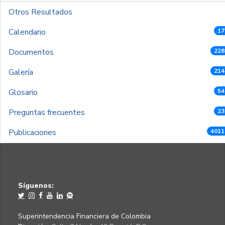
Otros Resultados
Calendario
17
Documentos
228
Galería
214
Glosario
54
Preguntas frecuentes
23
Publicaciones
4011
Síguenos:
Superintendencia Financiera de Colombia