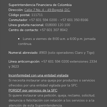
Superintendencia Financiera de Colombia
Dirección:
Calle 7 No. 4 - 49 Bogotá, D.C.
Código postal:
111711
Conmutador:
+57 601 594 0200 - +57 601 350 8166
Línea gratuita nacional:
018000 120 100
Centro de contacto:
+57 601 307 8042
Lunes a viernes de 8:00 a.m. a 6:00 p.m. jornada
continua.
Numeral abreviado:
#903 (solo operadores Claro y Tigo)
Línea anticorrupción:
+57 601 594 0200 extensiones 2334
y 3623
Inconformidad con una entidad vigilada
:
Si necesita instaurar una queja por productos o servicios
ofrecidos por una entidad vigilada por la SFC.
PQRSDF por servicios de la SFC
:
Si quiere instaurar una petición, queja, reclamo, solicitud,
denuncia o felicitación con relación a los servicios o a la
atención de esta Superintendencia.