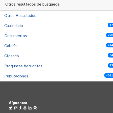
Otros resultados de busqueda
Otros Resultados
Calendario
17
Documentos
228
Galería
214
Glosario
54
Preguntas frecuentes
23
Publicaciones
4011
Síguenos: