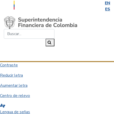
EN
ES
Saltar al contenido principal
Buscar...
Buscar
Desplegar navegación
Contraste
Reducir letra
Aumentar letra
Centro de relevo
Lengua de señas