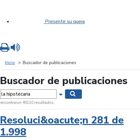
Presente su queja
Imprimir
Leer contenido
Inicio
Buscador de publicaciones
Buscador de publicaciones
labras...
Mostrar opciones de búsqueda
Buscar
 encontraron 40110 resultados.
Resoluci&oacute;n 281 de
1.998