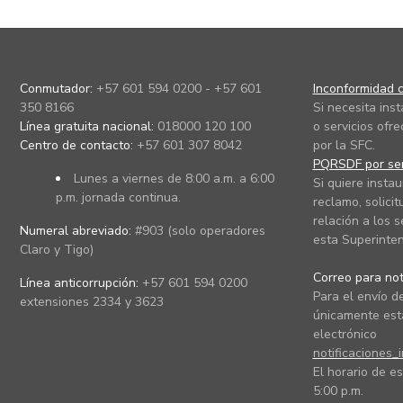
Conmutador:
+57 601 594 0200 - +57 601
Inconformidad c
350 8166
Si necesita ins
Línea gratuita nacional:
018000 120 100
o servicios ofre
Centro de contacto:
+57 601 307 8042
por la SFC.
PQRSDF por ser
Lunes a viernes de 8:00 a.m. a 6:00
Si quiere instau
p.m. jornada continua.
reclamo, solicit
relación a los s
Numeral abreviado:
#903 (solo operadores
esta Superinten
Claro y Tigo)
Correo para noti
Línea anticorrupción:
+57 601 594 0200
Para el envío de
extensiones 2334 y 3623
únicamente está
electrónico
notificaciones_
El horario de es
5:00 p.m.