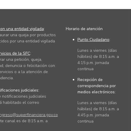
on una entidad vigilada
:
Horario de atención
taurar una queja por productos
Punto Ciudadano
:
cidos por una entidad vigilada
Lunes a viernes (días
vicios de la SFC
:
hábiles) de 8:15 a.m. a
rar una petición, queja,
4:15 p.m. jornada
ud, denuncia o felicitación con
continua
ervicios o a la atención de
dencia.
Recepción de
correspondencia por
ficaciones judiciales:
medios electrónicos:
 notificaciones judiciales
 habilitado el correo
Lunes a viernes (días
hábiles) de 8:15 a.m. a
ingreso@superfinanciera.gov.co
4:45 p.m. jornada
te canal es de 8:15 a.m. a
continua