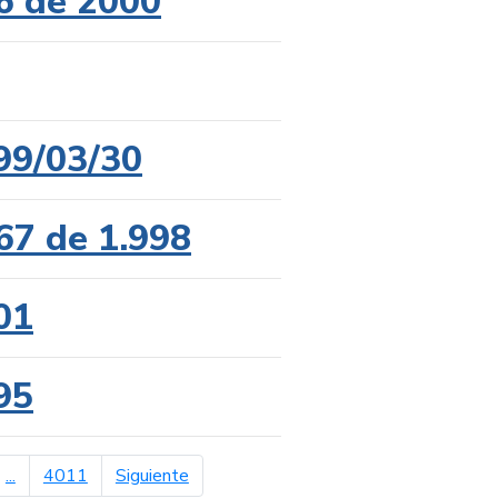
6 de 2000
99/03/30
67 de 1.998
01
95
página siguiente
...
4011
Siguiente