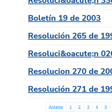
Resoluci&oacute;n 33
Boletín 19 de 2003
Resolución 265 de 19
Resoluci&oacute;n 02
Resolucion 270 de 20
Resolución 271 de 19
página anterior
Anterior
1
2
3
4
5