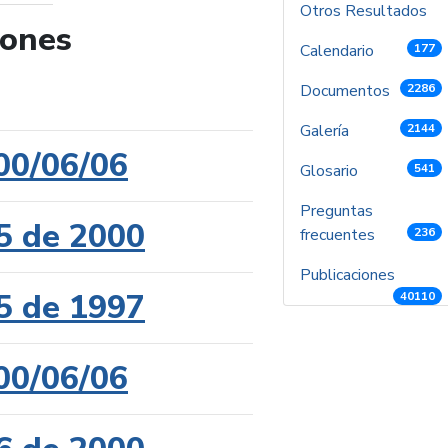
Otros Resultados
iones
Calendario
177
de búsqueda
Documentos
2286
Galería
2144
00/06/06
Glosario
541
Preguntas
5 de 2000
frecuentes
236
Publicaciones
5 de 1997
40110
00/06/06