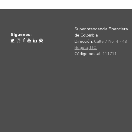
Superintendencia Financiera
Síguenos:
de Colombia
Dirección:
Calle 7 No. 4 - 49
Bogotá, D.C.
Código postal:
111711