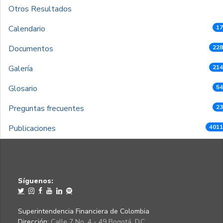
Otros Resultados
Calendario
17
Documentos
228
Galería
214
Glosario
54
Preguntas frecuentes
23
Publicaciones
4011
Síguenos:
Superintendencia Financiera de Colombia
Dirección:
Calle 7 No. 4 - 49 Bogotá, D.C.