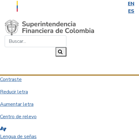
EN
ES
Saltar al contenido principal
Buscar...
Buscar
Desplegar navegación
Contraste
Reducir letra
Aumentar letra
Centro de relevo
Lengua de señas