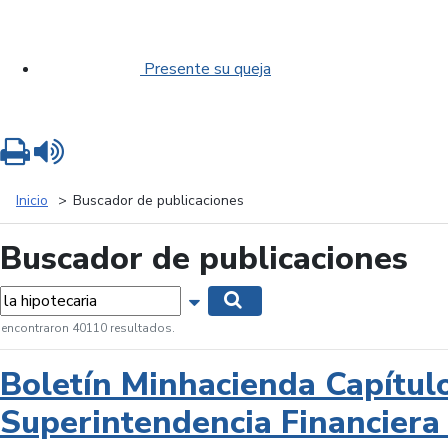
Presente su queja
Imprimir
Leer contenido
Inicio
Buscador de publicaciones
Buscador de publicaciones
labras...
Mostrar opciones de búsqueda
Buscar
 encontraron 40110 resultados.
Boletín Minhacienda Capítul
Superintendencia Financiera 