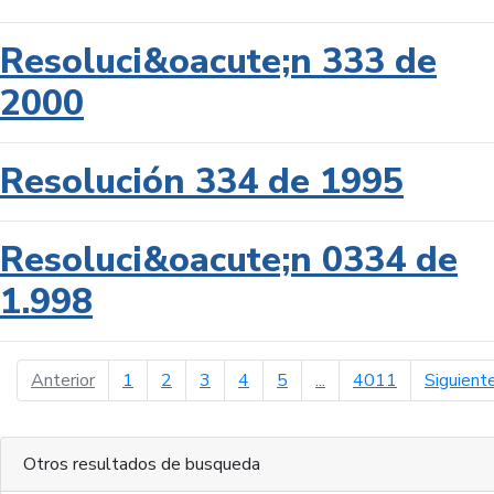
Resoluci&oacute;n 333 de
2000
Resolución 334 de 1995
Resoluci&oacute;n 0334 de
1.998
página anterior
Anterior
1
2
3
4
5
...
4011
Siguient
Otros resultados de busqueda