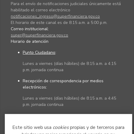
Para el envío de notificaciones judiciales únicamente está
habilitado el correo electrónico
notificaciones_ingreso@superfinanciera.gov.co
El horario de este canal es de 8:15 a.m. a 5:00 p.m.
Correo institucional:
super@superfinanciera.gov.co
Horario de atención
Punto Ciudadano
:
Lunes a viernes (días hábiles) de 8:15 a.m. a 4:15
p.m. jornada continua
Recepción de correspondencia por medios
electrónicos:
Lunes a viernes (días hábiles) de 8:15 a.m. a 4:45
p.m. jornada continua
Políticas
Mapa del sitio
Este sitio web usa
cookies
propias y de terceros para