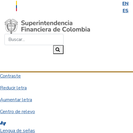
EN
ES
Saltar al contenido principal
Buscar...
Buscar
Desplegar navegación
Contraste
Reducir letra
Aumentar letra
Centro de relevo
Lengua de señas