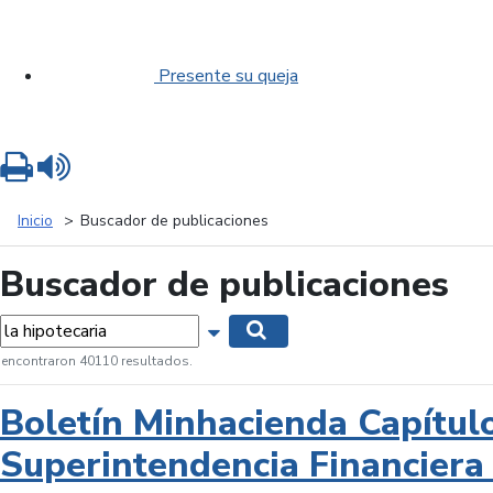
Presente su queja
Imprimir
Leer contenido
Inicio
Buscador de publicaciones
Buscador de publicaciones
labras...
Mostrar opciones de búsqueda
Buscar
 encontraron 40110 resultados.
Boletín Minhacienda Capítul
Superintendencia Financiera 