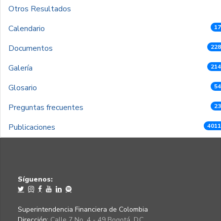
Otros Resultados
Calendario
17
Documentos
228
Galería
214
Glosario
54
Preguntas frecuentes
23
Publicaciones
4011
Síguenos:
Superintendencia Financiera de Colombia
Dirección:
Calle 7 No. 4 - 49 Bogotá, D.C.