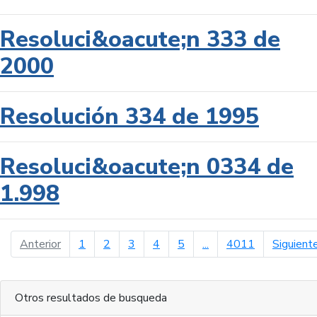
Resoluci&oacute;n 333 de
2000
Resolución 334 de 1995
Resoluci&oacute;n 0334 de
1.998
página anterior
Anterior
1
2
3
4
5
...
4011
Siguient
Otros resultados de busqueda