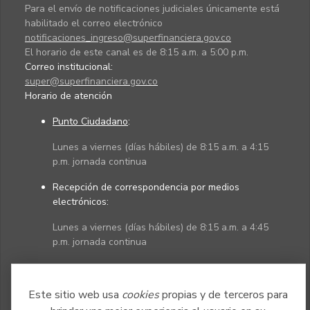
Para el envío de notificaciones judiciales únicamente está
habilitado el correo electrónico
notificaciones_ingreso@superfinanciera.gov.co
El horario de este canal es de 8:15 a.m. a 5:00 p.m.
Correo institucional:
super@superfinanciera.gov.co
Horario de atención
Punto Ciudadano
:
Lunes a viernes (días hábiles) de 8:15 a.m. a 4:15
p.m. jornada continua
Recepción de correspondencia por medios
electrónicos:
Lunes a viernes (días hábiles) de 8:15 a.m. a 4:45
p.m. jornada continua
Políticas
Mapa del sitio
Este sitio web usa
cookies
propias y de terceros para