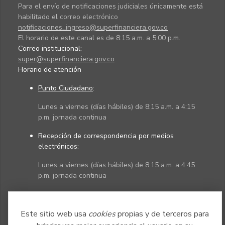
Para el envío de notificaciones judiciales únicamente está
habilitado el correo electrónico
notificaciones_ingreso@superfinanciera.gov.co
El horario de este canal es de 8:15 a.m. a 5:00 p.m.
Correo institucional:
super@superfinanciera.gov.co
Horario de atención
Punto Ciudadano
:
Lunes a viernes (días hábiles) de 8:15 a.m. a 4:15
p.m. jornada continua
Recepción de correspondencia por medios
electrónicos:
Lunes a viernes (días hábiles) de 8:15 a.m. a 4:45
p.m. jornada continua
Políticas
Mapa del sitio
Este sitio web usa
cookies
propias y de terceros para