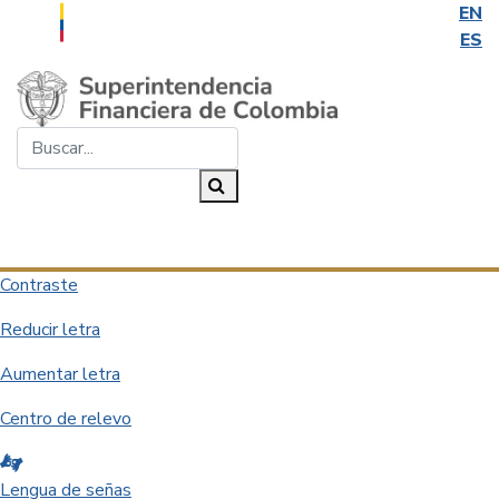
EN
ES
Saltar al contenido principal
Buscar...
Buscar
Desplegar navegación
Contraste
Reducir letra
Aumentar letra
Centro de relevo
Lengua de señas