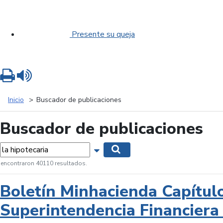
Presente su queja
Imprimir
Leer contenido
Inicio
Buscador de publicaciones
Buscador de publicaciones
labras...
Mostrar opciones de búsqueda
Buscar
 encontraron 40110 resultados.
Boletín Minhacienda Capítul
Superintendencia Financiera 