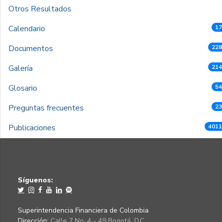
Otros Resultados
Calendario
17
Documentos
228
Galería
214
Glosario
54
Preguntas frecuentes
23
Publicaciones
4011
Síguenos:
Superintendencia Financiera de Colombia
Dirección:
Calle 7 No. 4 - 49 Bogotá, D.C.