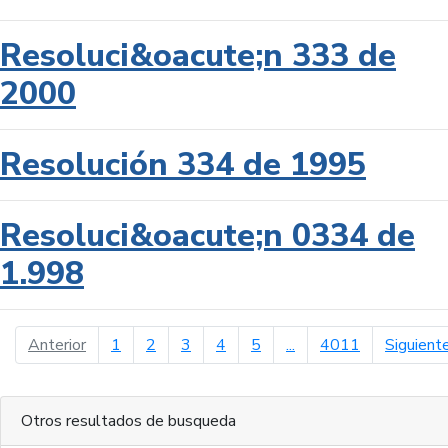
Resoluci&oacute;n 333 de
2000
Resolución 334 de 1995
Resoluci&oacute;n 0334 de
1.998
página anterior
Anterior
1
2
3
4
5
...
4011
Siguient
Otros resultados de busqueda