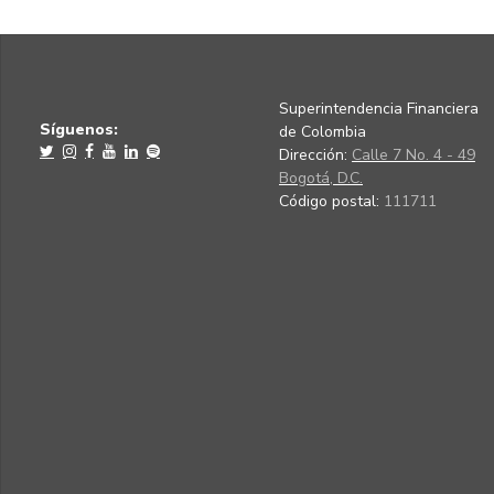
Superintendencia Financiera
Síguenos:
de Colombia
Dirección:
Calle 7 No. 4 - 49
Bogotá, D.C.
Código postal:
111711