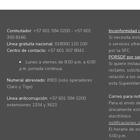
Conmutador:
+57 601 594 0200 - +57 601
Inconformidad c
350 8166
Si necesita ins
Línea gratuita nacional:
018000 120 100
o servicios ofre
Centro de contacto:
+57 601 307 8042
por la SFC.
PQRSDF por ser
Lunes a viernes de 8:00 a.m. a 6:00
Si quiere instau
p.m. jornada continua.
reclamo, solicit
relación a los s
Numeral abreviado:
#903 (solo operadores
esta Superinten
Claro y Tigo)
Correo para noti
Línea anticorrupción:
+57 601 594 0200
Para el envío de
extensiones 2334 y 3623
únicamente está
electrónico
notificaciones_
El horario de es
5:00 p.m.