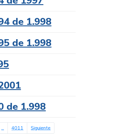
4 de 1997
94 de 1.998
95 de 1.998
95
 2001
0 de 1.998
página siguiente
...
4011
Siguiente