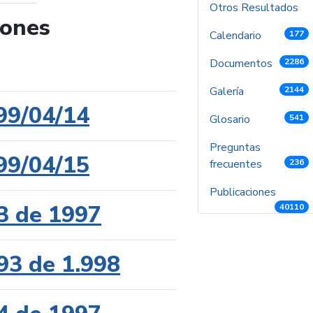
Otros Resultados
iones
Calendario
177
de búsqueda
Documentos
2286
Galería
2144
99/04/14
Glosario
541
Preguntas
99/04/15
frecuentes
236
Publicaciones
3 de 1997
40110
93 de 1.998