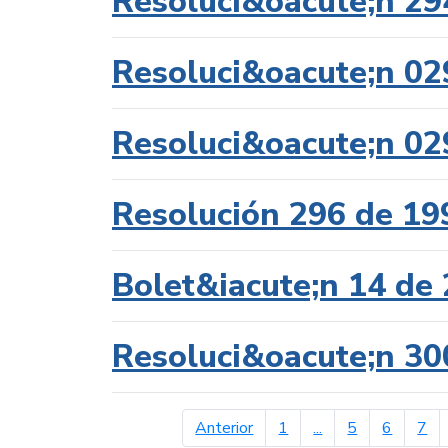
Resoluci&oacute;n 29
Resoluci&oacute;n 02
Resoluci&oacute;n 02
Resolución 296 de 19
Bolet&iacute;n 14 de
Resoluci&oacute;n 30
página anterior
Anterior
1
...
5
6
7