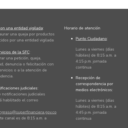
on una entidad vigilada
:
Horario de atención
taurar una queja por productos
Punto Ciudadano
:
cidos por una entidad vigilada
Lunes a viernes (días
vicios de la SFC
:
hábiles) de 8:15 a.m. a
rar una petición, queja,
4:15 p.m. jornada
ud, denuncia o felicitación con
continua
ervicios o a la atención de
dencia.
Recepción de
correspondencia por
ficaciones judiciales:
medios electrónicos:
 notificaciones judiciales
 habilitado el correo
Lunes a viernes (días
hábiles) de 8:15 a.m. a
ingreso@superfinanciera.gov.co
4:45 p.m. jornada
te canal es de 8:15 a.m. a
continua