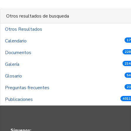
Otros resultados de busqueda
Otros Resultados
Calendario
17
Documentos
228
Galería
214
Glosario
54
Preguntas frecuentes
23
Publicaciones
4011
Síguenos: