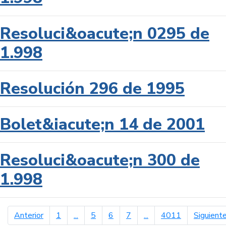
Resoluci&oacute;n 0295 de
1.998
Resolución 296 de 1995
Bolet&iacute;n 14 de 2001
Resoluci&oacute;n 300 de
1.998
página anterior
Anterior
1
...
5
6
7
...
4011
Siguient