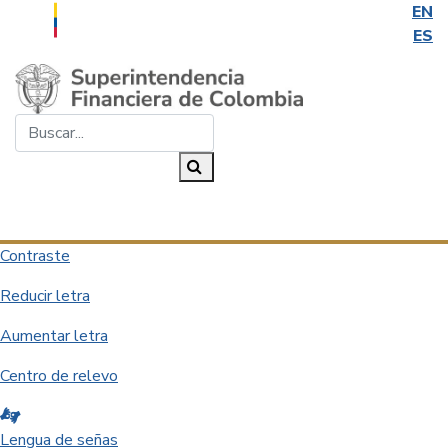
EN
ES
Saltar al contenido principal
Buscar...
Buscar
Desplegar navegación
Contraste
Reducir letra
Aumentar letra
Centro de relevo
Lengua de señas