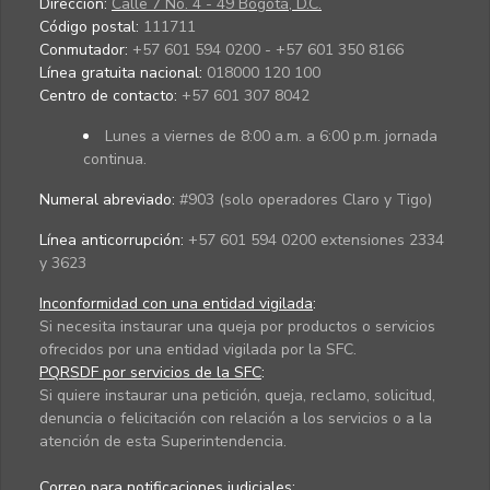
Dirección:
Calle 7 No. 4 - 49 Bogotá, D.C.
Código postal:
111711
Conmutador:
+57 601 594 0200 - +57 601 350 8166
Línea gratuita nacional:
018000 120 100
Centro de contacto:
+57 601 307 8042
Lunes a viernes de 8:00 a.m. a 6:00 p.m. jornada
continua.
Numeral abreviado:
#903 (solo operadores Claro y Tigo)
Línea anticorrupción:
+57 601 594 0200 extensiones 2334
y 3623
Inconformidad con una entidad vigilada
:
Si necesita instaurar una queja por productos o servicios
ofrecidos por una entidad vigilada por la SFC.
PQRSDF por servicios de la SFC
:
Si quiere instaurar una petición, queja, reclamo, solicitud,
denuncia o felicitación con relación a los servicios o a la
atención de esta Superintendencia.
Correo para notificaciones judiciales: