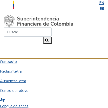
EN
ES
Saltar al contenido principal
Buscar...
Buscar
Desplegar navegación
Contraste
Reducir letra
Aumentar letra
Centro de relevo
Lengua de señas