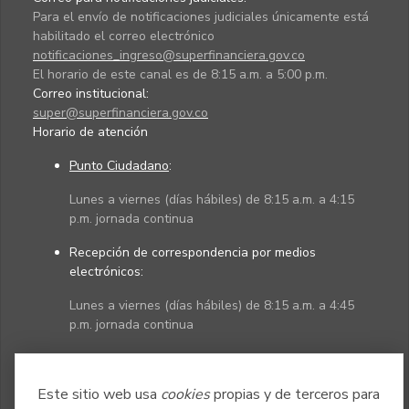
Para el envío de notificaciones judiciales únicamente está
habilitado el correo electrónico
notificaciones_ingreso@superfinanciera.gov.co
El horario de este canal es de 8:15 a.m. a 5:00 p.m.
Correo institucional:
super@superfinanciera.gov.co
Horario de atención
Punto Ciudadano
:
Lunes a viernes (días hábiles) de 8:15 a.m. a 4:15
p.m. jornada continua
Recepción de correspondencia por medios
electrónicos:
Lunes a viernes (días hábiles) de 8:15 a.m. a 4:45
p.m. jornada continua
Políticas
Mapa del sitio
Este sitio web usa
cookies
propias y de terceros para