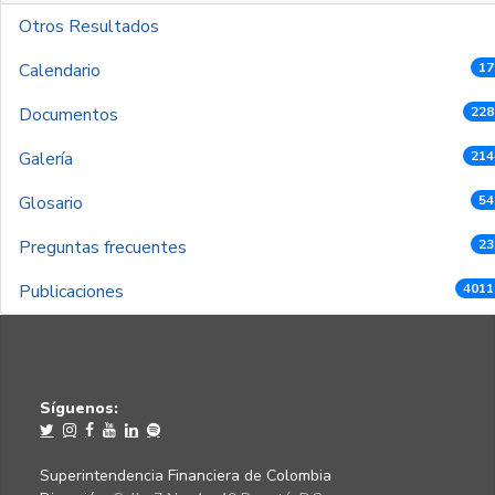
Otros Resultados
Calendario
17
Documentos
228
Galería
214
Glosario
54
Preguntas frecuentes
23
Publicaciones
4011
Síguenos:
Superintendencia Financiera de Colombia