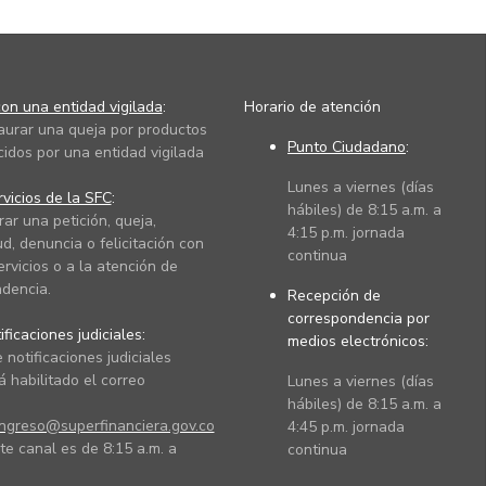
on una entidad vigilada
:
Horario de atención
taurar una queja por productos
Punto Ciudadano
:
cidos por una entidad vigilada
Lunes a viernes (días
vicios de la SFC
:
hábiles) de 8:15 a.m. a
rar una petición, queja,
4:15 p.m. jornada
ud, denuncia o felicitación con
continua
ervicios o a la atención de
dencia.
Recepción de
correspondencia por
ficaciones judiciales:
medios electrónicos:
 notificaciones judiciales
 habilitado el correo
Lunes a viernes (días
hábiles) de 8:15 a.m. a
ingreso@superfinanciera.gov.co
4:45 p.m. jornada
te canal es de 8:15 a.m. a
continua