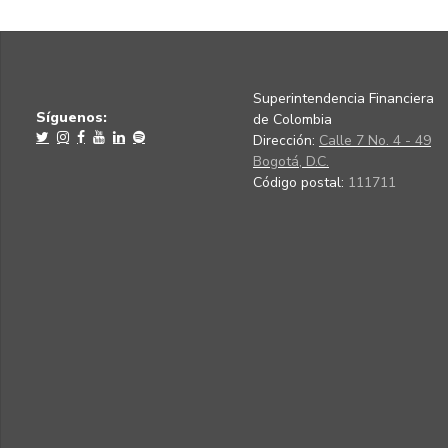
Superintendencia Financiera
Síguenos:
de Colombia
Dirección:
Calle 7 No. 4 - 49
Bogotá, D.C.
Código postal:
111711