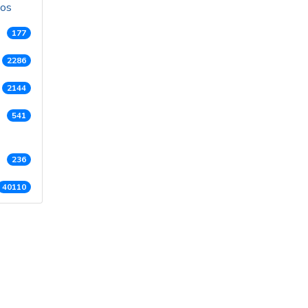
dos
177
2286
2144
541
236
40110