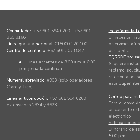
Conmutador:
+57 601 594 0200 - +57 601
Inconformidad c
350 8166
Si necesita ins
Línea gratuita nacional:
018000 120 100
o servicios ofre
Centro de contacto:
+57 601 307 8042
por la SFC.
PQRSDF por ser
Lunes a viernes de 8:00 a.m. a 6:00
Si quiere instau
p.m. jornada continua.
reclamo, solicit
relación a los s
Numeral abreviado:
#903 (solo operadores
esta Superinten
Claro y Tigo)
Correo para noti
Línea anticorrupción:
+57 601 594 0200
Para el envío de
extensiones 2334 y 3623
únicamente está
electrónico
notificaciones_
El horario de es
5:00 p.m.