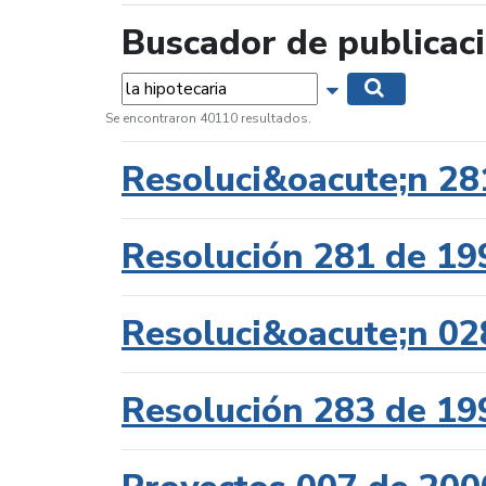
Buscador de publicac
Palabras...
Mostrar opciones 
Buscar
Se encontraron 40110 resultados.
Resoluci&oacute;n 28
Resolución 281 de 19
Resoluci&oacute;n 02
Resolución 283 de 19