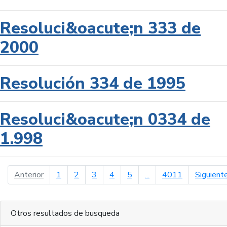
Resoluci&oacute;n 333 de
2000
Resolución 334 de 1995
Resoluci&oacute;n 0334 de
1.998
página anterior
Anterior
1
2
3
4
5
...
4011
Siguient
Otros resultados de busqueda