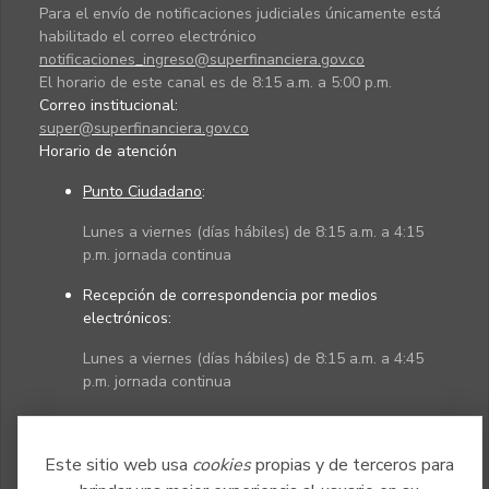
Para el envío de notificaciones judiciales únicamente está
habilitado el correo electrónico
notificaciones_ingreso@superfinanciera.gov.co
El horario de este canal es de 8:15 a.m. a 5:00 p.m.
Correo institucional:
super@superfinanciera.gov.co
Horario de atención
Punto Ciudadano
:
Lunes a viernes (días hábiles) de 8:15 a.m. a 4:15
p.m. jornada continua
Recepción de correspondencia por medios
electrónicos:
Lunes a viernes (días hábiles) de 8:15 a.m. a 4:45
p.m. jornada continua
Políticas
Mapa del sitio
Este sitio web usa
cookies
propias y de terceros para