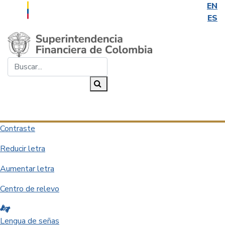
EN
ES
Saltar al contenido principal
Buscar...
Buscar
Desplegar navegación
Contraste
Reducir letra
Aumentar letra
Centro de relevo
Lengua de señas