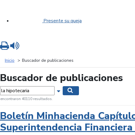
Presente su queja
Imprimir
Leer contenido
Inicio
Buscador de publicaciones
Buscador de publicaciones
labras...
Mostrar opciones de búsqueda
Buscar
 encontraron 40110 resultados.
Boletín Minhacienda Capítul
Superintendencia Financiera 