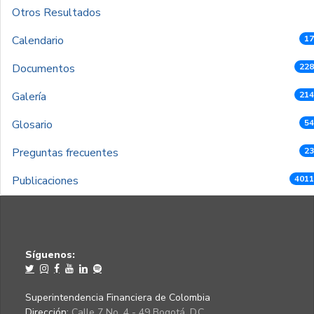
Otros Resultados
Calendario
17
Documentos
228
Galería
214
Glosario
54
Preguntas frecuentes
23
Publicaciones
4011
Síguenos:
Superintendencia Financiera de Colombia
Dirección:
Calle 7 No. 4 - 49 Bogotá, D.C.