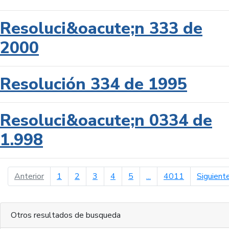
Resoluci&oacute;n 333 de
2000
Resolución 334 de 1995
Resoluci&oacute;n 0334 de
1.998
página anterior
Anterior
1
2
3
4
5
...
4011
Siguient
Otros resultados de busqueda