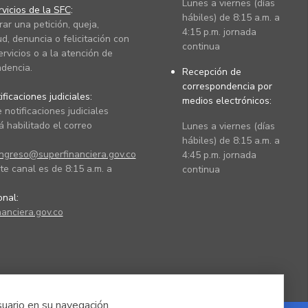
Lunes a viernes (días
vicios de la SFC
:
hábiles) de 8:15 a.m. a
rar una petición, queja,
4:15 p.m. jornada
ud, denuncia o felicitación con
continua
ervicios o a la atención de
dencia.
Recepción de
correspondencia por
ficaciones judiciales:
medios electrónicos:
 notificaciones judiciales
 habilitado el correo
Lunes a viernes (días
hábiles) de 8:15 a.m. a
ingreso@superfinanciera.gov.co
4:45 p.m. jornada
te canal es de 8:15 a.m. a
continua
ional:
anciera.gov.co
suario en su navegación.