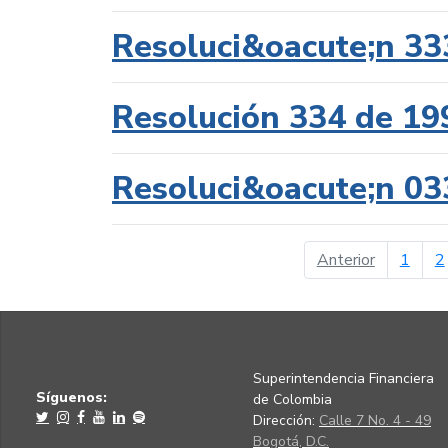
Resoluci&oacute;n 33
Resolución 334 de 19
Resoluci&oacute;n 03
página ant
Anterior
1
2
Superintendencia Financiera
Síguenos:
de Colombia
Dirección:
Calle 7 No. 4 - 49
Bogotá, D.C.