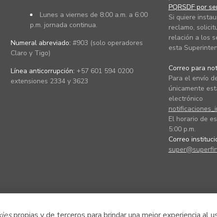
PQRSDF por ser
Lunes a viernes de 8:00 a.m. a 6:00
Si quiere instau
p.m. jornada continua.
reclamo, solicit
relación a los s
Numeral abreviado:
#903 (solo operadores
esta Superinten
Claro y Tigo)
Correo para noti
Línea anticorrupción:
+57 601 594 0200
Para el envío de
extensiones 2334 y 3623
únicamente está
electrónico
notificaciones_
El horario de es
5:00 p.m.
Correo instituc
super@superfin
kies
propias y de terceros para brindar una mejor experiencia al u