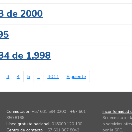
3 de 2000
95
34 de 1.998
erior
página siguiente
3
4
5
...
4011
Siguiente
Conmutador:
+57 601 594 0200 - +57 601
Inconformidad c
350 8166
Si necesita ins
Línea gratuita nacional:
018000 120 100
o servicios ofre
Centro de contacto:
+57 601 307 8042
por la SFC.