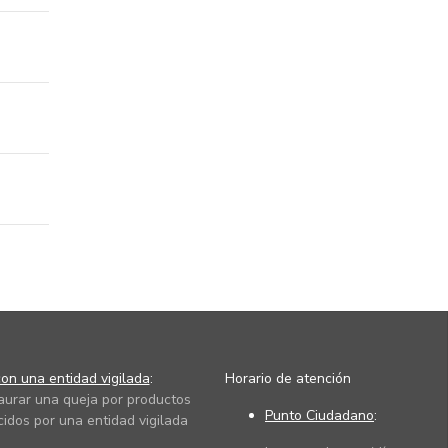
on una entidad vigilada
:
Horario de atención
taurar una queja por productos
Punto Ciudadano
:
cidos por una entidad vigilada