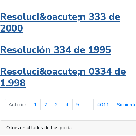
Resoluci&oacute;n 333 de
2000
Resolución 334 de 1995
Resoluci&oacute;n 0334 de
1.998
página anterior
Anterior
1
2
3
4
5
...
4011
Siguient
Otros resultados de busqueda