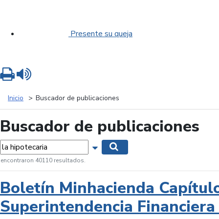
Presente su queja
Imprimir
Leer contenido
Inicio
Buscador de publicaciones
Buscador de publicaciones
labras...
Mostrar opciones de búsqueda
Buscar
 encontraron 40110 resultados.
Boletín Minhacienda Capítul
Superintendencia Financiera 