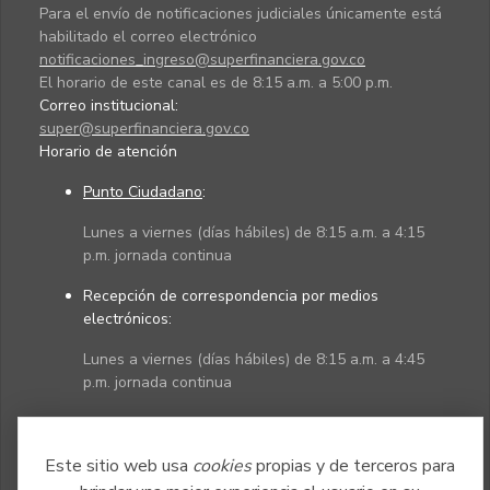
Para el envío de notificaciones judiciales únicamente está
habilitado el correo electrónico
notificaciones_ingreso@superfinanciera.gov.co
El horario de este canal es de 8:15 a.m. a 5:00 p.m.
Correo institucional:
super@superfinanciera.gov.co
Horario de atención
Punto Ciudadano
:
Lunes a viernes (días hábiles) de 8:15 a.m. a 4:15
p.m. jornada continua
Recepción de correspondencia por medios
electrónicos:
Lunes a viernes (días hábiles) de 8:15 a.m. a 4:45
p.m. jornada continua
Políticas
Mapa del sitio
Este sitio web usa
cookies
propias y de terceros para