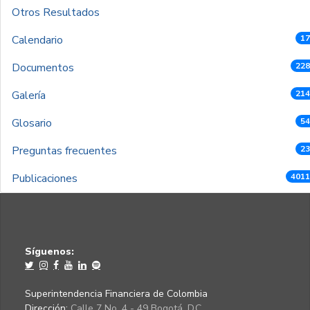
Otros Resultados
Calendario
17
Documentos
228
Galería
214
Glosario
54
Preguntas frecuentes
23
Publicaciones
4011
Síguenos:
Superintendencia Financiera de Colombia
Dirección:
Calle 7 No. 4 - 49 Bogotá, D.C.