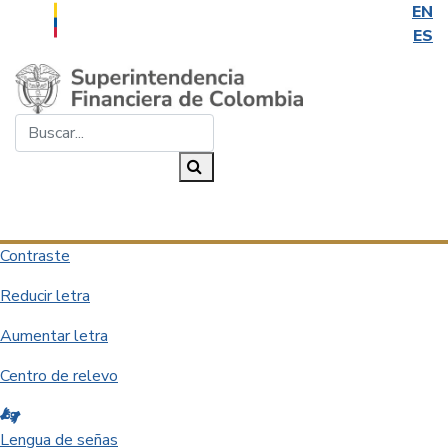
EN
ES
Saltar al contenido principal
Buscar...
Buscar
Desplegar navegación
Contraste
Reducir letra
Aumentar letra
Centro de relevo
Lengua de señas