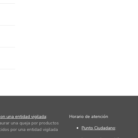
on una entidad vigilada
:
Horario de atención
taurar una queja por productos
Punto Ciudadano
:
cidos por una entidad vigilada