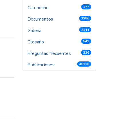
Calendario
177
Documentos
2286
Galería
2144
Glosario
541
Preguntas frecuentes
236
Publicaciones
40110