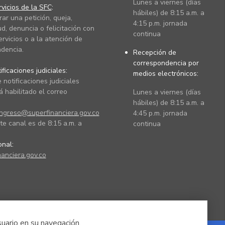
Lunes a viernes (días
vicios de la SFC
:
hábiles) de 8:15 a.m. a
rar una petición, queja,
4:15 p.m. jornada
ud, denuncia o felicitación con
continua
ervicios o a la atención de
dencia.
Recepción de
correspondencia por
ficaciones judiciales:
medios electrónicos:
 notificaciones judiciales
 habilitado el correo
Lunes a viernes (días
hábiles) de 8:15 a.m. a
ingreso@superfinanciera.gov.co
4:45 p.m. jornada
te canal es de 8:15 a.m. a
continua
ional:
anciera.gov.co
suario en su navegación.