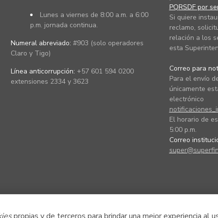
PQRSDF por ser
Lunes a viernes de 8:00 a.m. a 6:00
Si quiere instau
p.m. jornada continua.
reclamo, solicit
relación a los s
Numeral abreviado:
#903 (solo operadores
esta Superinten
Claro y Tigo)
Correo para noti
Línea anticorrupción:
+57 601 594 0200
Para el envío de
extensiones 2334 y 3623
únicamente está
electrónico
notificaciones_
El horario de es
5:00 p.m.
Correo instituc
super@superfin
kies
propias y de terceros para brindar una mejor experiencia al u