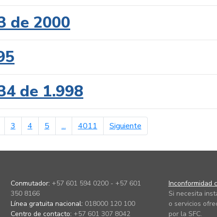
3 de 2000
95
34 de 1.998
erior
página siguiente
3
4
5
...
4011
Siguiente
Conmutador:
+57 601 594 0200 - +57 601
Inconformidad c
350 8166
Si necesita ins
Línea gratuita nacional:
018000 120 100
o servicios ofre
Centro de contacto:
+57 601 307 8042
por la SFC.