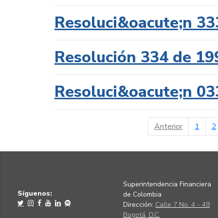
Resoluci&oacute;n 33
Resolución 334 de 19
Resoluci&oacute;n 03
página ant
Anterior
1
2
Superintendencia Financiera
Síguenos:
de Colombia
Dirección:
Calle 7 No. 4 - 49
Bogotá, D.C.