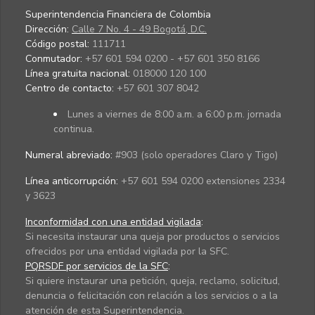
Superintendencia Financiera de Colombia
Dirección:
Calle 7 No. 4 - 49 Bogotá, D.C.
Código postal:
111711
Conmutador:
+57 601 594 0200 - +57 601 350 8166
Línea gratuita nacional:
018000 120 100
Centro de contacto:
+57 601 307 8042
Lunes a viernes de 8:00 a.m. a 6:00 p.m. jornada
continua.
Numeral abreviado:
#903 (solo operadores Claro y Tigo)
Línea anticorrupción:
+57 601 594 0200 extensiones 2334
y 3623
Inconformidad con una entidad vigilada
:
Si necesita instaurar una queja por productos o servicios
ofrecidos por una entidad vigilada por la SFC.
PQRSDF por servicios de la SFC
:
Si quiere instaurar una petición, queja, reclamo, solicitud,
denuncia o felicitación con relación a los servicios o a la
atención de esta Superintendencia.