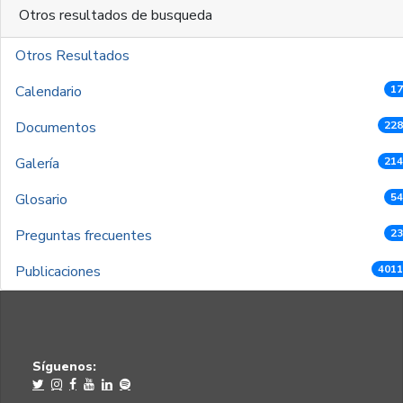
Otros resultados de busqueda
Otros Resultados
Calendario
17
Documentos
228
Galería
214
Glosario
54
Preguntas frecuentes
23
Publicaciones
4011
Síguenos: