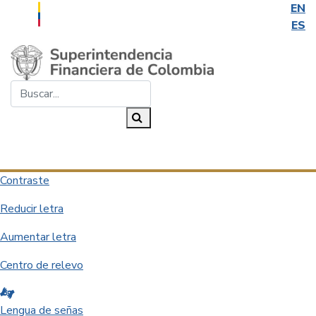
EN
ES
Saltar al contenido principal
Buscar...
Buscar
Desplegar navegación
Contraste
Reducir letra
Aumentar letra
Centro de relevo
Lengua de señas