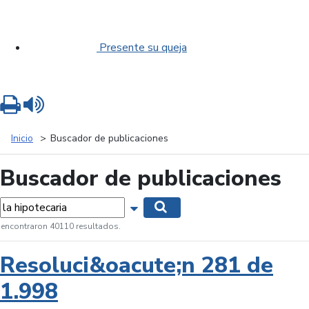
Presente su queja
Imprimir
Leer contenido
Inicio
Buscador de publicaciones
Buscador de publicaciones
labras...
Mostrar opciones de búsqueda
Buscar
 encontraron 40110 resultados.
Resoluci&oacute;n 281 de
1.998