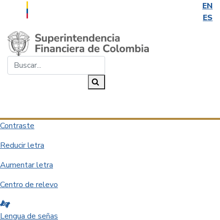
EN
ES
Saltar al contenido principal
Buscar...
Buscar
Desplegar navegación
Contraste
Reducir letra
Aumentar letra
Centro de relevo
Lengua de señas