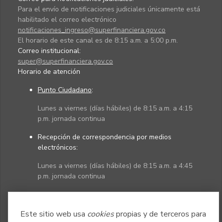
Para el envío de notificaciones judiciales únicamente está
habilitado el correo electrónico
notificaciones_ingreso@superfinanciera.gov.co
El horario de este canal es de 8:15 a.m. a 5:00 p.m.
Correo institucional:
super@superfinanciera.gov.co
Horario de atención
Punto Ciudadano
:
Lunes a viernes (días hábiles) de 8:15 a.m. a 4:15
p.m. jornada continua
Recepción de correspondencia por medios
electrónicos:
Lunes a viernes (días hábiles) de 8:15 a.m. a 4:45
p.m. jornada continua
Políticas
Mapa del sitio
Este sitio web usa
cookies
propias y de terceros para