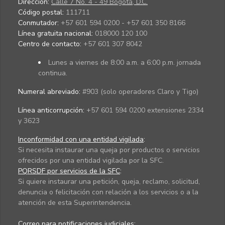
Dirección:
Calle 7 No. 4 - 49 Bogotá, D.C.
Código postal:
111711
Conmutador:
+57 601 594 0200 - +57 601 350 8166
Línea gratuita nacional:
018000 120 100
Centro de contacto:
+57 601 307 8042
Lunes a viernes de 8:00 a.m. a 6:00 p.m. jornada
continua.
Numeral abreviado:
#903 (solo operadores Claro y Tigo)
Línea anticorrupción:
+57 601 594 0200 extensiones 2334
y 3623
Inconformidad con una entidad vigilada
:
Si necesita instaurar una queja por productos o servicios
ofrecidos por una entidad vigilada por la SFC.
PQRSDF por servicios de la SFC
:
Si quiere instaurar una petición, queja, reclamo, solicitud,
denuncia o felicitación con relación a los servicios o a la
atención de esta Superintendencia.
Correo para notificaciones judiciales: