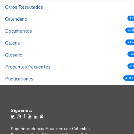
Otros Resultados
Calendario
17
Documentos
228
Galería
214
Glosario
54
Preguntas frecuentes
23
Publicaciones
4011
Síguenos:
Superintendencia Financiera de Colombia