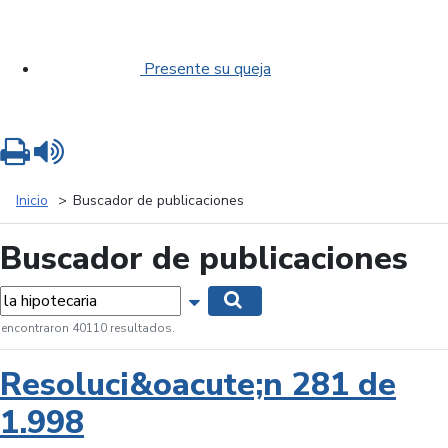
Presente su queja
Imprimir
Leer contenido
Inicio
Buscador de publicaciones
Buscador de publicaciones
labras...
Mostrar opciones de búsqueda
Buscar
 encontraron 40110 resultados.
Resoluci&oacute;n 281 de
1.998