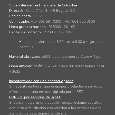
Superintendencia Financiera de Colombia
Dirección:
Calle 7 No. 4 - 49 Bogotá, D.C.
Código postal:
111711
Conmutador:
+57 601 594 0200 - +57 601 350 8166
Línea gratuita nacional:
018000 120 100
Centro de contacto:
+57 601 307 8042
Lunes a viernes de 8:00 a.m. a 6:00 p.m. jornada
continua.
Numeral abreviado:
#903 (solo operadores Claro y Tigo)
Línea anticorrupción:
+57 601 594 0200 extensiones 2334
y 3623
Inconformidad con una entidad vigilada
:
Si necesita instaurar una queja por productos o servicios
ofrecidos por una entidad vigilada por la SFC.
PQRSDF por servicios de la SFC
:
Si quiere instaurar una petición, queja, reclamo, solicitud,
denuncia o felicitación con relación a los servicios o a la
atención de esta Superintendencia.