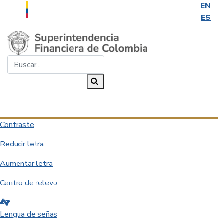
EN
ES
Saltar al contenido principal
Buscar...
Buscar
Desplegar navegación
Contraste
Reducir letra
Aumentar letra
Centro de relevo
Lengua de señas