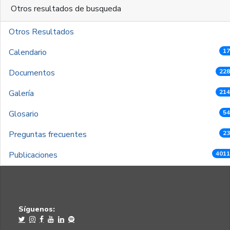
Otros resultados de busqueda
Otros Resultados
Calendario
17
Documentos
228
Galería
214
Glosario
54
Preguntas frecuentes
23
Publicaciones
4011
Síguenos: