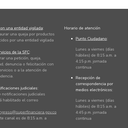
on una entidad vigilada
:
Horario de atención
taurar una queja por productos
Punto Ciudadano
:
cidos por una entidad vigilada
Lunes a viernes (días
vicios de la SFC
:
hábiles) de 8:15 a.m. a
rar una petición, queja,
4:15 p.m. jornada
ud, denuncia o felicitación con
continua
ervicios o a la atención de
dencia.
Recepción de
correspondencia por
ficaciones judiciales:
medios electrónicos:
 notificaciones judiciales
 habilitado el correo
Lunes a viernes (días
hábiles) de 8:15 a.m. a
ingreso@superfinanciera.gov.co
4:45 p.m. jornada
te canal es de 8:15 a.m. a
continua