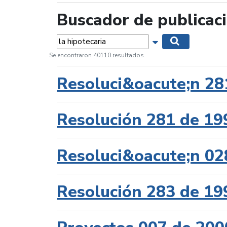
Buscador de publicac
Palabras...
Mostrar opciones 
Buscar
Se encontraron 40110 resultados.
Resoluci&oacute;n 28
Resolución 281 de 19
Resoluci&oacute;n 02
Resolución 283 de 19