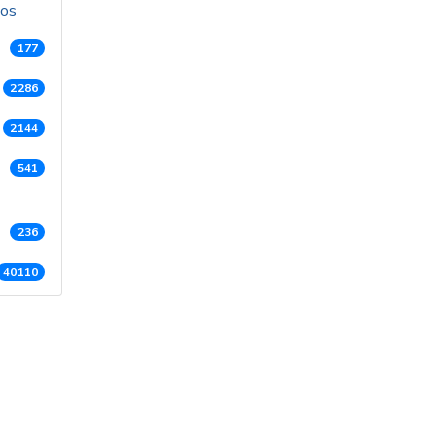
dos
177
2286
2144
541
236
40110