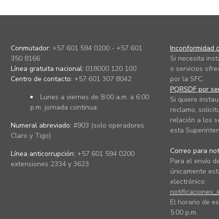
Conmutador:
+57 601 594 0200 - +57 601
Inconformidad c
350 8166
Si necesita ins
Línea gratuita nacional:
018000 120 100
o servicios ofre
Centro de contacto:
+57 601 307 8042
por la SFC.
PQRSDF por ser
Lunes a viernes de 8:00 a.m. a 6:00
Si quiere instau
p.m. jornada continua.
reclamo, solicit
relación a los s
Numeral abreviado:
#903 (solo operadores
esta Superinten
Claro y Tigo)
Correo para noti
Línea anticorrupción:
+57 601 594 0200
Para el envío de
extensiones 2334 y 3623
únicamente está
electrónico
notificaciones_
El horario de es
5:00 p.m.