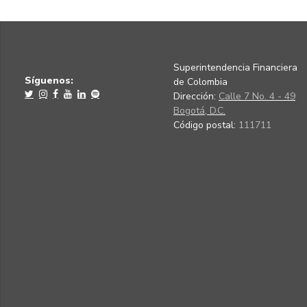
Superintendencia Financiera
Síguenos:
de Colombia
Dirección:
Calle 7 No. 4 - 49
Bogotá, D.C.
Código postal:
111711