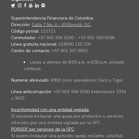
Superintendencia Financiera de Colombia
Dirección:
Calle 7 No. 4 - 49 Bogotá, D.C.
Código postal:
111711
Conmutador:
+57 601 594 0200 - +57 601 350 8166
Línea gratuita nacional:
018000 120 100
Centro de contacto:
+57 601 307 8042
Lunes a viernes de 8:00 a.m. a 6:00 p.m. jornada
continua.
Numeral abreviado:
#903 (solo operadores Claro y Tigo)
Línea anticorrupción:
+57 601 594 0200 extensiones 2334
y 3623
Inconformidad con una entidad vigilada
:
Si necesita instaurar una queja por productos o servicios
ofrecidos por una entidad vigilada por la SFC.
PQRSDF por servicios de la SFC
:
Si quiere instaurar una petición, queja, reclamo, solicitud,