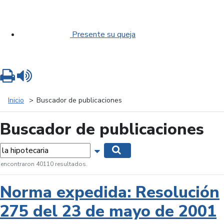
Presente su queja
Imprimir
Leer contenido
Inicio
Buscador de publicaciones
Buscador de publicaciones
labras...
Mostrar opciones de búsqueda
Buscar
 encontraron 40110 resultados.
Norma expedida: Resolución
275 del 23 de mayo de 2001