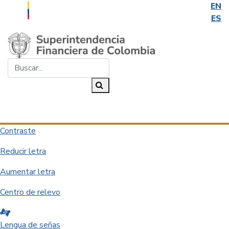
EN
ES
Saltar al contenido principal
Buscar...
Buscar
Desplegar navegación
Contraste
Reducir letra
Aumentar letra
Centro de relevo
Lengua de señas