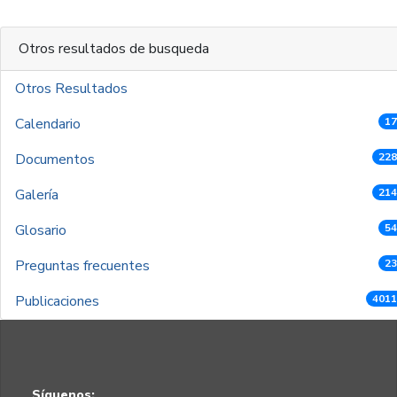
Otros resultados de busqueda
Otros Resultados
Calendario
17
Documentos
228
Galería
214
Glosario
54
Preguntas frecuentes
23
Publicaciones
4011
Síguenos: