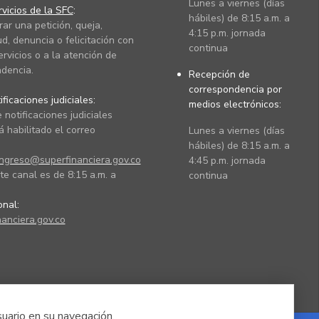
Lunes a viernes (días
vicios de la SFC
:
hábiles) de 8:15 a.m. a
rar una petición, queja,
4:15 p.m. jornada
ud, denuncia o felicitación con
continua
ervicios o a la atención de
dencia.
Recepción de
correspondencia por
ficaciones judiciales:
medios electrónicos:
 notificaciones judiciales
 habilitado el correo
Lunes a viernes (días
hábiles) de 8:15 a.m. a
ingreso@superfinanciera.gov.co
4:45 p.m. jornada
te canal es de 8:15 a.m. a
continua
ional:
anciera.gov.co
suario en su navegación.