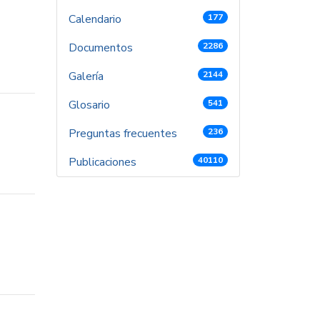
Calendario
177
Documentos
2286
Galería
2144
Glosario
541
Preguntas frecuentes
236
Publicaciones
40110