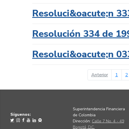
Resoluci&oacute;n 33
Resolución 334 de 19
Resoluci&oacute;n 03
página ant
Anterior
1
2
Superintendencia Financiera
Síguenos:
de Colombia
Dirección:
Calle 7 No. 4 - 49
Bogotá, D.C.