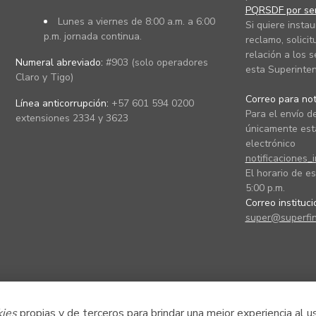
PQRSDF por ser
Lunes a viernes de 8:00 a.m. a 6:00
Si quiere instau
p.m. jornada continua.
reclamo, solicit
relación a los s
Numeral abreviado:
#903 (solo operadores
esta Superinten
Claro y Tigo)
Correo para noti
Línea anticorrupción:
+57 601 594 0200
Para el envío de
extensiones 2334 y 3623
únicamente está
electrónico
notificaciones_
El horario de es
5:00 p.m.
Correo instituc
super@superfin
kies
propias y de terceros para brindar una mejor experiencia al u