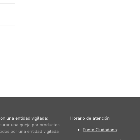
on una entidad vigilada
:
Horario de atención
taurar una queja por productos
Punto Ciudadano
:
cidos por una entidad vigilada