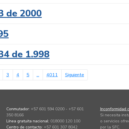
3 de 2000
95
34 de 1.998
erior
página siguiente
3
4
5
...
4011
Siguiente
Conmutador:
+57 601 594 0200 - +57 601
Inconformidad c
350 8166
Si necesita ins
Línea gratuita nacional:
018000 120 100
o servicios ofre
Centro de contacto:
+57 601 307 8042
por la SFC.