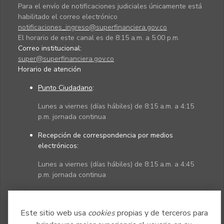
Para el envío de notificaciones judiciales únicamente está
habilitado el correo electrónico
notificaciones_ingreso@superfinanciera.gov.co
El horario de este canal es de 8:15 a.m. a 5:00 p.m.
Correo institucional:
super@superfinanciera.gov.co
Horario de atención
Punto Ciudadano
:
Lunes a viernes (días hábiles) de 8:15 a.m. a 4:15
p.m. jornada continua
Recepción de correspondencia por medios
electrónicos:
Lunes a viernes (días hábiles) de 8:15 a.m. a 4:45
p.m. jornada continua
Políticas
Mapa del sitio
Este sitio web usa
cookies
propias y de terceros para