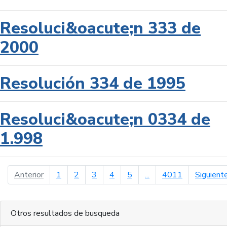
Resoluci&oacute;n 333 de
2000
Resolución 334 de 1995
Resoluci&oacute;n 0334 de
1.998
página anterior
Anterior
1
2
3
4
5
...
4011
Siguient
Otros resultados de busqueda