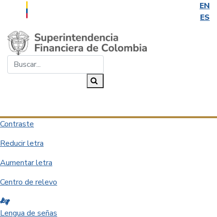
EN
ES
Saltar al contenido principal
Buscar...
Buscar
Desplegar navegación
Contraste
Reducir letra
Aumentar letra
Centro de relevo
Lengua de señas