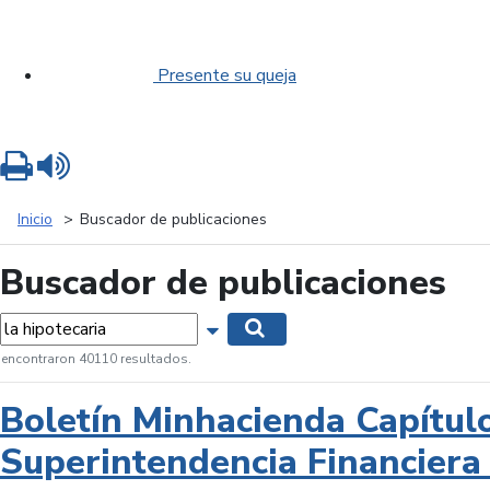
Presente su queja
Imprimir
Leer contenido
Inicio
Buscador de publicaciones
Buscador de publicaciones
labras...
Mostrar opciones de búsqueda
Buscar
 encontraron 40110 resultados.
Boletín Minhacienda Capítul
Superintendencia Financiera 