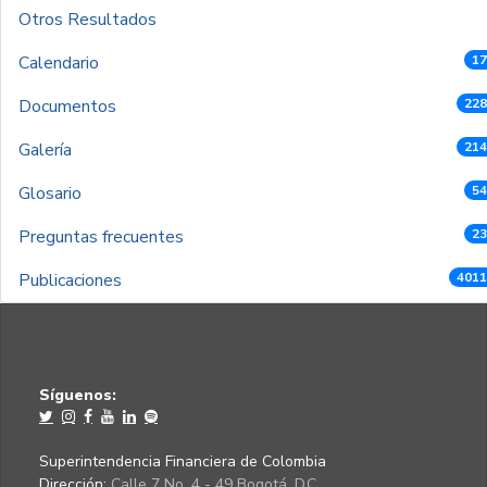
Otros Resultados
Calendario
17
Documentos
228
Galería
214
Glosario
54
Preguntas frecuentes
23
Publicaciones
4011
Síguenos:
Superintendencia Financiera de Colombia
Dirección:
Calle 7 No. 4 - 49 Bogotá, D.C.