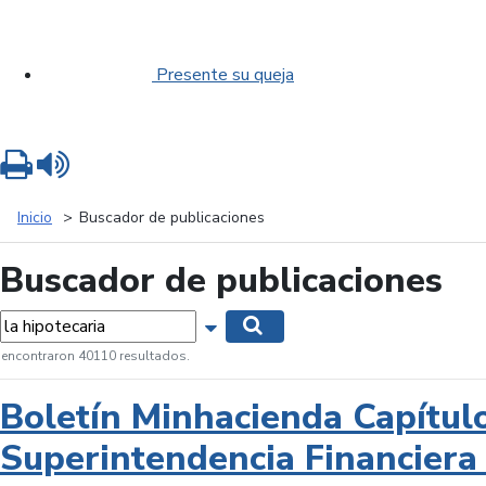
Presente su queja
Imprimir
Leer contenido
Inicio
Buscador de publicaciones
Buscador de publicaciones
labras...
Mostrar opciones de búsqueda
Buscar
 encontraron 40110 resultados.
Boletín Minhacienda Capítul
Superintendencia Financiera 