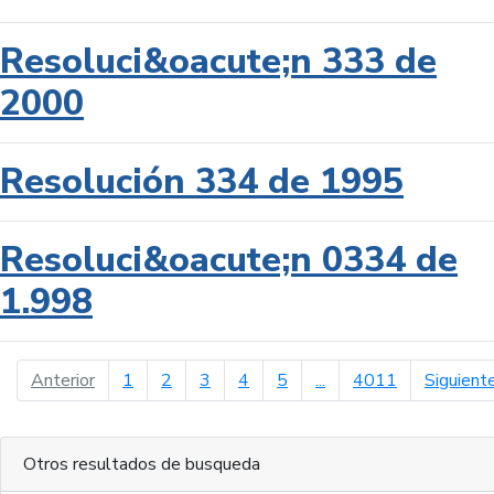
Resoluci&oacute;n 333 de
2000
Resolución 334 de 1995
Resoluci&oacute;n 0334 de
1.998
página anterior
Anterior
1
2
3
4
5
...
4011
Siguient
Otros resultados de busqueda