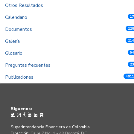
Otros Resultados
Calendario
17
Documentos
228
Galería
214
Glosario
54
Preguntas frecuentes
23
Publicaciones
4011
Síguenos:
Superintendencia Financiera de Colombia
Dirección:
Calle 7 No. 4 - 49 Bogotá, D.C.