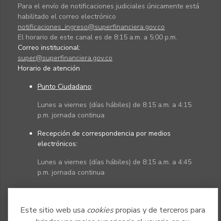
Para el envío de notificaciones judiciales únicamente está
habilitado el correo electrónico
notificaciones_ingreso@superfinanciera.gov.co
El horario de este canal es de 8:15 a.m. a 5:00 p.m.
Correo institucional:
super@superfinanciera.gov.co
Horario de atención
Punto Ciudadano
:
Lunes a viernes (días hábiles) de 8:15 a.m. a 4:15
p.m. jornada continua
Recepción de correspondencia por medios
electrónicos:
Lunes a viernes (días hábiles) de 8:15 a.m. a 4:45
p.m. jornada continua
Políticas
Mapa del sitio
Este sitio web usa
cookies
propias y de terceros para