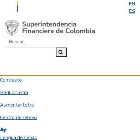
EN
ES
Saltar al contenido principal
Buscar...
Buscar
Desplegar navegación
Contraste
Reducir letra
Aumentar letra
Centro de relevo
Lengua de señas