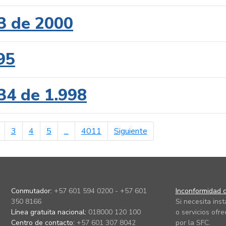
3 de 2000
95
34 de 1.998
erior
página siguiente
3
4
5
...
4011
Siguiente
Conmutador:
+57 601 594 0200 - +57 601
Inconformidad c
350 8166
Si necesita ins
Línea gratuita nacional:
018000 120 100
o servicios ofre
Centro de contacto:
+57 601 307 8042
por la SFC.