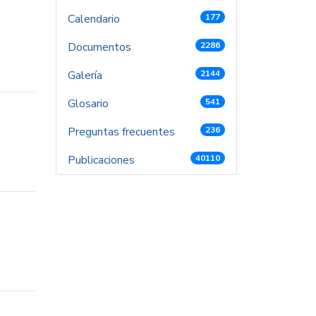
Calendario
177
Documentos
2286
Galería
2144
Glosario
541
Preguntas frecuentes
236
Publicaciones
40110