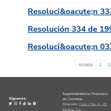
Resoluci&oacute;n 33
Resolución 334 de 19
Resoluci&oacute;n 03
página ant
Anterior
1
2
Superintendencia Financiera
Síguenos:
de Colombia
Dirección:
Calle 7 No. 4 - 49
Bogotá, D.C.