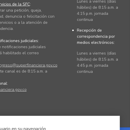
Lunes a viernes (días
vicios de la SFC
:
hábiles) de 8:15 a.m. a
rar una petición, queja,
4:15 p.m. jornada
ud, denuncia o felicitación con
continua
ervicios o a la atención de
dencia.
Recepción de
correspondencia por
ficaciones judiciales:
medios electrónicos:
 notificaciones judiciales
 habilitado el correo
Lunes a viernes (días
hábiles) de 8:15 a.m. a
ingreso@superfinanciera.gov.co
4:45 p.m. jornada
te canal es de 8:15 a.m. a
continua
ional:
anciera.gov.co
suario en su navegación.