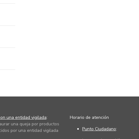
on una entidad vigilada
:
Horario de atención
taurar una queja por productos
Punto Ciudadano
:
cidos por una entidad vigilada