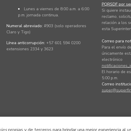
PQRSDF por ser
Lunes a viernes de 8:00 a.m. a 6:00
Si quiere instau
p.m. jornada continua.
reclamo, solicit
relación a los s
Numeral abreviado:
#903 (solo operadores
esta Superinten
Claro y Tigo)
Correo para noti
Línea anticorrupción:
+57 601 594 0200
Para el envío de
extensiones 2334 y 3623
únicamente está
electrónico
notificaciones_
El horario de es
5:00 p.m.
Correo instituc
super@superfin
kies
propias y de terceros para brindar una mejor experiencia al u