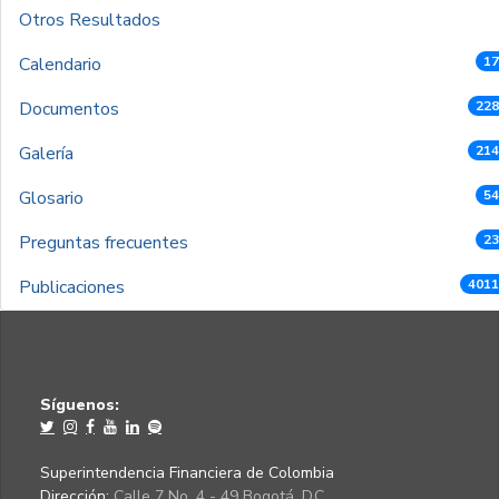
Otros Resultados
Calendario
17
Documentos
228
Galería
214
Glosario
54
Preguntas frecuentes
23
Publicaciones
4011
Síguenos:
Superintendencia Financiera de Colombia
Dirección:
Calle 7 No. 4 - 49 Bogotá, D.C.