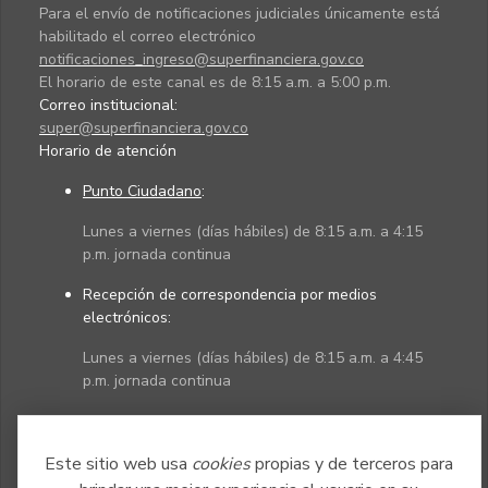
Para el envío de notificaciones judiciales únicamente está
habilitado el correo electrónico
notificaciones_ingreso@superfinanciera.gov.co
El horario de este canal es de 8:15 a.m. a 5:00 p.m.
Correo institucional:
super@superfinanciera.gov.co
Horario de atención
Punto Ciudadano
:
Lunes a viernes (días hábiles) de 8:15 a.m. a 4:15
p.m. jornada continua
Recepción de correspondencia por medios
electrónicos:
Lunes a viernes (días hábiles) de 8:15 a.m. a 4:45
p.m. jornada continua
Políticas
Mapa del sitio
Este sitio web usa
cookies
propias y de terceros para