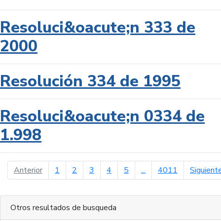
Resoluci&oacute;n 333 de
2000
Resolución 334 de 1995
Resoluci&oacute;n 0334 de
1.998
página anterior
Anterior
1
2
3
4
5
...
4011
Siguient
Otros resultados de busqueda