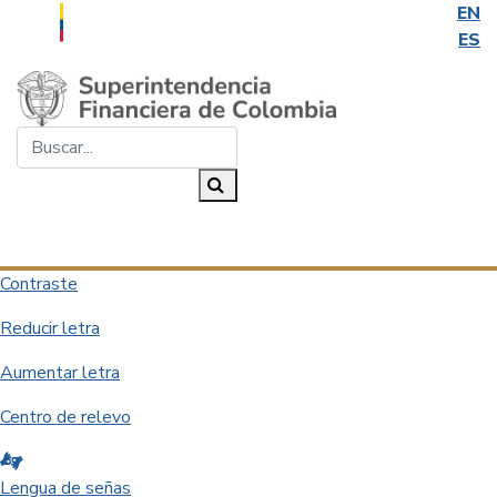
EN
ES
Saltar al contenido principal
Buscar...
Buscar
Desplegar navegación
Contraste
Reducir letra
Aumentar letra
Centro de relevo
Lengua de señas