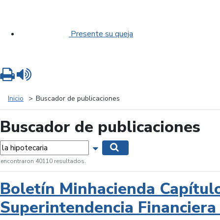
Presente su queja
Imprimir
Leer contenido
Inicio
Buscador de publicaciones
Buscador de publicaciones
labras...
Mostrar opciones de búsqueda
Buscar
 encontraron 40110 resultados.
Boletín Minhacienda Capítul
Superintendencia Financiera 