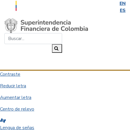
EN
ES
Saltar al contenido principal
Buscar...
Buscar
Desplegar navegación
Contraste
Reducir letra
Aumentar letra
Centro de relevo
Lengua de señas