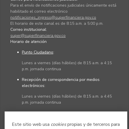
Para el envío de notificaciones judiciales únicamente está
habilitado el correo electrónico
notificaciones_ingreso@superfinanciera.gov.co
El horario de este canal es de 8:15 a.m. a 5:00 p.m.
Correo institucional:
super@superfinanciera.gov.co
Horario de atención
Punto Ciudadano
:
Lunes a viernes (días hábiles) de 8:15 a.m. a 4:15
p.m. jornada continua
Recepción de correspondencia por medios
electrónicos:
Lunes a viernes (días hábiles) de 8:15 a.m. a 4:45
p.m. jornada continua
Políticas
Mapa del sitio
Este sitio web usa
cookies
propias y de terceros para