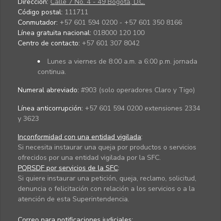
Dirección:
Calle 7 No. 4 - 49 Bogotá, D.C.
Código postal:
111711
Conmutador:
+57 601 594 0200 - +57 601 350 8166
Línea gratuita nacional:
018000 120 100
Centro de contacto:
+57 601 307 8042
Lunes a viernes de 8:00 a.m. a 6:00 p.m. jornada
continua.
Numeral abreviado:
#903 (solo operadores Claro y Tigo)
Línea anticorrupción:
+57 601 594 0200 extensiones 2334
y 3623
Inconformidad con una entidad vigilada
:
Si necesita instaurar una queja por productos o servicios
ofrecidos por una entidad vigilada por la SFC.
PQRSDF por servicios de la SFC
:
Si quiere instaurar una petición, queja, reclamo, solicitud,
denuncia o felicitación con relación a los servicios o a la
atención de esta Superintendencia.
Correo para notificaciones judiciales: