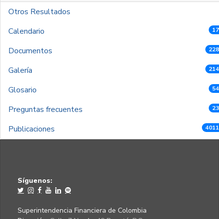
Otros Resultados
Calendario
17
Documentos
228
Galería
214
Glosario
54
Preguntas frecuentes
23
Publicaciones
4011
Síguenos:
Superintendencia Financiera de Colombia