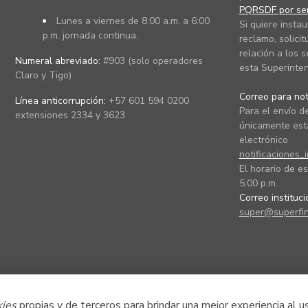
PQRSDF por ser
Lunes a viernes de 8:00 a.m. a 6:00
Si quiere instau
p.m. jornada continua.
reclamo, solicit
relación a los s
Numeral abreviado:
#903 (solo operadores
esta Superinten
Claro y Tigo)
Correo para noti
Línea anticorrupción:
+57 601 594 0200
Para el envío de
extensiones 2334 y 3623
únicamente está
electrónico
notificaciones_
El horario de es
5:00 p.m.
Correo instituc
super@superfin
kies
propias y de terceros para brindar una mejor experiencia al u