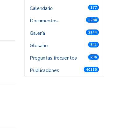
Calendario
177
Documentos
2286
Galería
2144
Glosario
541
Preguntas frecuentes
236
Publicaciones
40110