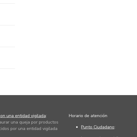
on una entidad vigilada
:
Horario de atención
taurar una queja por productos
Punto Ciudadano
:
cidos por una entidad vigilada