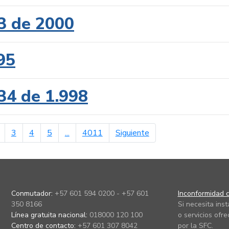
3 de 2000
95
34 de 1.998
erior
página siguiente
3
4
5
...
4011
Siguiente
Conmutador:
+57 601 594 0200 - +57 601
Inconformidad c
350 8166
Si necesita ins
Línea gratuita nacional:
018000 120 100
o servicios ofre
Centro de contacto:
+57 601 307 8042
por la SFC.