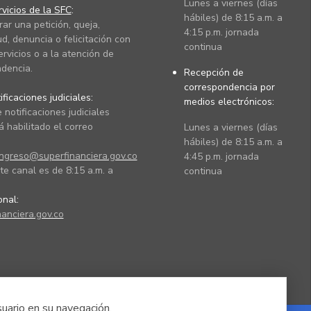
Lunes a viernes (días
vicios de la SFC
:
hábiles) de 8:15 a.m. a
rar una petición, queja,
4:15 p.m. jornada
ud, denuncia o felicitación con
continua
ervicios o a la atención de
dencia.
Recepción de
correspondencia por
ficaciones judiciales:
medios electrónicos:
 notificaciones judiciales
 habilitado el correo
Lunes a viernes (días
hábiles) de 8:15 a.m. a
ingreso@superfinanciera.gov.co
4:45 p.m. jornada
te canal es de 8:15 a.m. a
continua
ional:
anciera.gov.co
suario en su navegación.