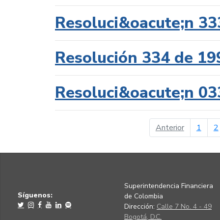
Resoluci&oacute;n 33
Resolución 334 de 19
Resoluci&oacute;n 03
página ant
Anterior
1
2
Superintendencia Financiera
Síguenos:
de Colombia
Dirección:
Calle 7 No. 4 - 49
Bogotá, D.C.