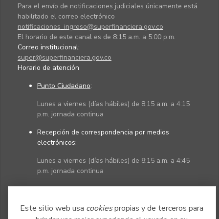
Para el envío de notificaciones judiciales únicamente está
habilitado el correo electrónico
notificaciones_ingreso@superfinanciera.gov.co
El horario de este canal es de 8:15 a.m. a 5:00 p.m.
Correo institucional:
super@superfinanciera.gov.co
Horario de atención
Punto Ciudadano
:
Lunes a viernes (días hábiles) de 8:15 a.m. a 4:15
p.m. jornada continua
Recepción de correspondencia por medios
electrónicos:
Lunes a viernes (días hábiles) de 8:15 a.m. a 4:45
p.m. jornada continua
Políticas
Mapa del sitio
Este sitio web usa
cookies
propias y de terceros para