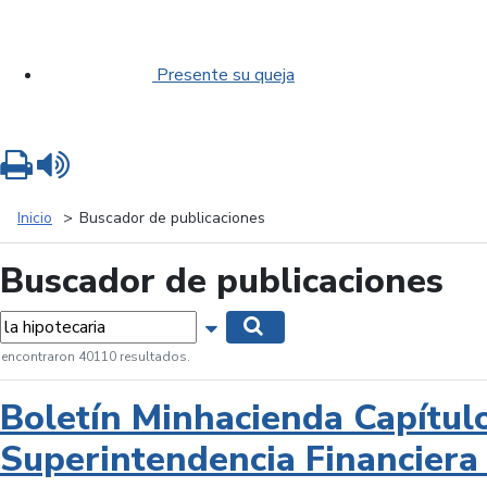
Presente su queja
Imprimir
Leer contenido
Inicio
Buscador de publicaciones
Buscador de publicaciones
labras...
Mostrar opciones de búsqueda
Buscar
 encontraron 40110 resultados.
Boletín Minhacienda Capítul
Superintendencia Financiera 