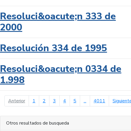
Resoluci&oacute;n 333 de
2000
Resolución 334 de 1995
Resoluci&oacute;n 0334 de
1.998
página anterior
Anterior
1
2
3
4
5
...
4011
Siguient
Otros resultados de busqueda