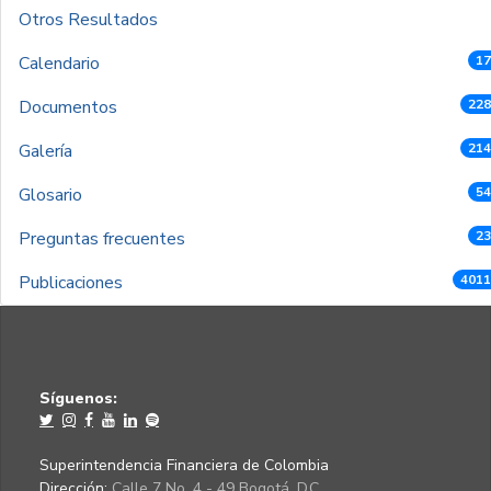
Otros Resultados
Calendario
17
Documentos
228
Galería
214
Glosario
54
Preguntas frecuentes
23
Publicaciones
4011
Síguenos:
Superintendencia Financiera de Colombia
Dirección:
Calle 7 No. 4 - 49 Bogotá, D.C.