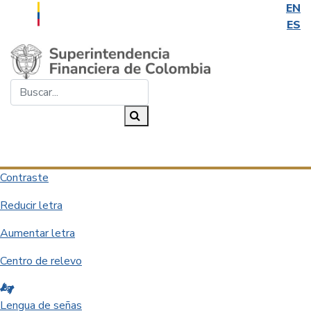
EN
ES
Saltar al contenido principal
Buscar...
Buscar
Desplegar navegación
Contraste
Reducir letra
Aumentar letra
Centro de relevo
Lengua de señas