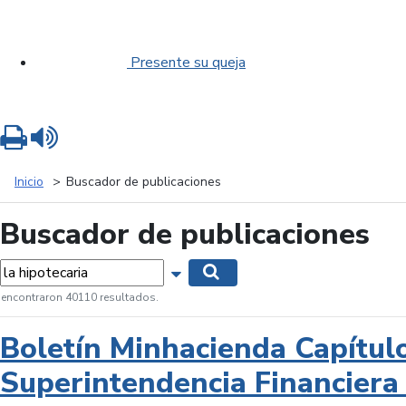
Presente su queja
Imprimir
Leer contenido
Inicio
Buscador de publicaciones
Buscador de publicaciones
labras...
Mostrar opciones de búsqueda
Buscar
 encontraron 40110 resultados.
Boletín Minhacienda Capítul
Superintendencia Financiera 