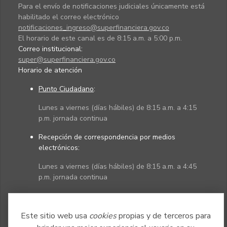
Para el envío de notificaciones judiciales únicamente está
habilitado el correo electrónico
notificaciones_ingreso@superfinanciera.gov.co
El horario de este canal es de 8:15 a.m. a 5:00 p.m.
Correo institucional:
super@superfinanciera.gov.co
Horario de atención
Punto Ciudadano
:
Lunes a viernes (días hábiles) de 8:15 a.m. a 4:15
p.m. jornada continua
Recepción de correspondencia por medios
electrónicos:
Lunes a viernes (días hábiles) de 8:15 a.m. a 4:45
p.m. jornada continua
Políticas
Mapa del sitio
Este sitio web usa
cookies
propias y de terceros para