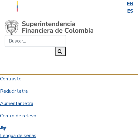
EN
ES
Saltar al contenido principal
Buscar...
Buscar
Desplegar navegación
Contraste
Reducir letra
Aumentar letra
Centro de relevo
Lengua de señas