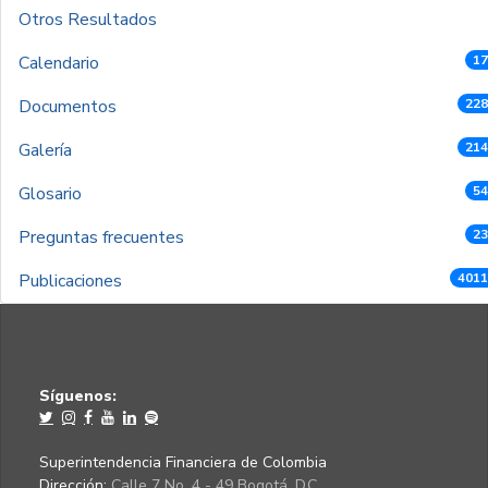
Otros Resultados
Calendario
17
Documentos
228
Galería
214
Glosario
54
Preguntas frecuentes
23
Publicaciones
4011
Síguenos:
Superintendencia Financiera de Colombia
Dirección:
Calle 7 No. 4 - 49 Bogotá, D.C.