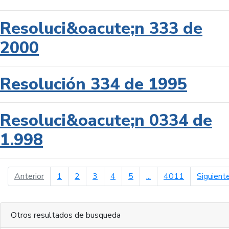
Resoluci&oacute;n 333 de
2000
Resolución 334 de 1995
Resoluci&oacute;n 0334 de
1.998
página anterior
Anterior
1
2
3
4
5
...
4011
Siguient
Otros resultados de busqueda