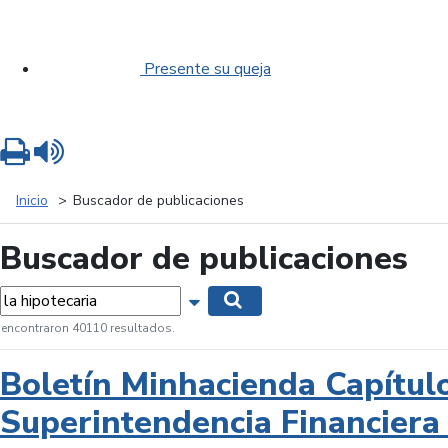
Presente su queja
Imprimir
Leer contenido
Inicio
Buscador de publicaciones
Buscador de publicaciones
labras...
Mostrar opciones de búsqueda
Buscar
 encontraron 40110 resultados.
Boletín Minhacienda Capítul
Superintendencia Financiera 