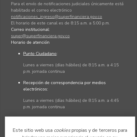
Para el envío de notificaciones judiciales únicamente está
habilitado el correo electrónico
notificaciones_ingreso@superfinanciera.gov.co
El horario de este canal es de 8:15 a.m. a 5:00 p.m.
Correo institucional:
super@superfinanciera.gov.co
Horario de atención
Punto Ciudadano
:
Lunes a viernes (días hábiles) de 8:15 a.m. a 4:15
p.m. jornada continua
Recepción de correspondencia por medios
electrónicos:
Lunes a viernes (días hábiles) de 8:15 a.m. a 4:45
p.m. jornada continua
Políticas
Mapa del sitio
Este sitio web usa
cookies
propias y de terceros para