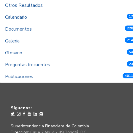
Otros Resultados
Calendario
17
Documentos
228
Galería
214
Glosario
54
Preguntas frecuentes
23
Publicaciones
4011
Síguenos:
Superintendencia Financiera de Colombia
Dirección:
Calle 7 No. 4 - 49 Bogotá, D.C.