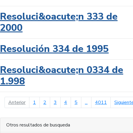
Resoluci&oacute;n 333 de
2000
Resolución 334 de 1995
Resoluci&oacute;n 0334 de
1.998
página anterior
Anterior
1
2
3
4
5
...
4011
Siguient
Otros resultados de busqueda