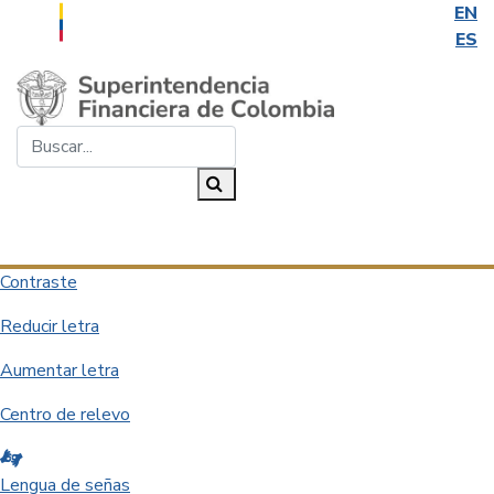
EN
ES
Saltar al contenido principal
Buscar...
Buscar
Desplegar navegación
Contraste
Reducir letra
Aumentar letra
Centro de relevo
Lengua de señas