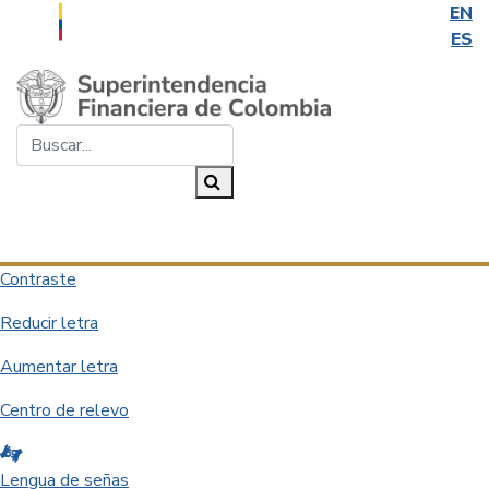
EN
ES
Saltar al contenido principal
Buscar...
Buscar
Desplegar navegación
Contraste
Reducir letra
Aumentar letra
Centro de relevo
Lengua de señas