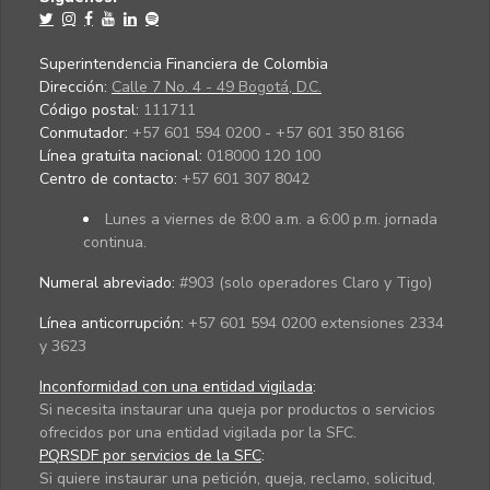
Superintendencia Financiera de Colombia
Dirección:
Calle 7 No. 4 - 49 Bogotá, D.C.
Código postal:
111711
Conmutador:
+57 601 594 0200 - +57 601 350 8166
Línea gratuita nacional:
018000 120 100
Centro de contacto:
+57 601 307 8042
Lunes a viernes de 8:00 a.m. a 6:00 p.m. jornada
continua.
Numeral abreviado:
#903 (solo operadores Claro y Tigo)
Línea anticorrupción:
+57 601 594 0200 extensiones 2334
y 3623
Inconformidad con una entidad vigilada
:
Si necesita instaurar una queja por productos o servicios
ofrecidos por una entidad vigilada por la SFC.
PQRSDF por servicios de la SFC
:
Si quiere instaurar una petición, queja, reclamo, solicitud,