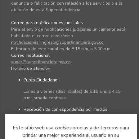
denuncia o felicitación con relación a los servicios o a la
atención de esta Superintendencia.
Correo para notificaciones judiciales:
Para el envío de notificaciones judiciales únicamente está
habilitado el correo electrónico
notificaciones_ingreso@superfinanciera.gov.co
El horario de este canal es de 8:15 a.m. a 5:00 p.m.
Correo institucional:
super@superfinanciera.gov.co
Horario de atención
Punto Ciudadano
:
Lunes a viernes (días hábiles) de 8:15 a.m. a 4:15
p.m. jornada continua
Recepción de correspondencia por medios
electrónicos:
Este sitio web usa
cookies
propias y de terceros para
Lunes a viernes (días hábiles) de 8:15 a.m. a 4:45
p.m. jornada continua
brindar una mejor experiencia al usuario en su