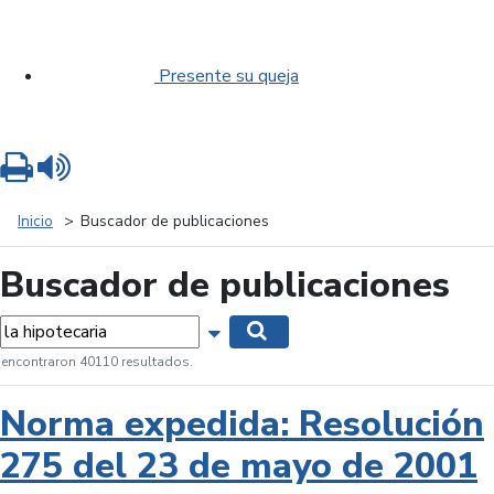
Presente su queja
Imprimir
Leer contenido
Inicio
Buscador de publicaciones
Buscador de publicaciones
labras...
Mostrar opciones de búsqueda
Buscar
 encontraron 40110 resultados.
Norma expedida: Resolución
275 del 23 de mayo de 2001