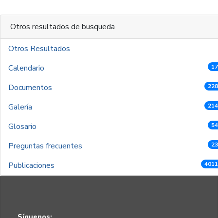
Otros resultados de busqueda
Otros Resultados
Calendario
17
Documentos
228
Galería
214
Glosario
54
Preguntas frecuentes
23
Publicaciones
4011
Síguenos: