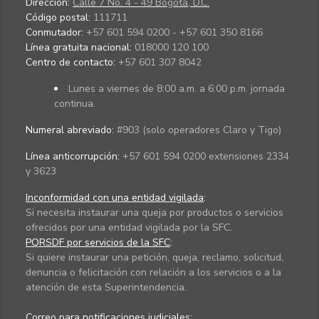
Dirección:
Calle 7 No. 4 - 49 Bogotá, D.C.
Código postal:
111711
Conmutador:
+57 601 594 0200 - +57 601 350 8166
Línea gratuita nacional:
018000 120 100
Centro de contacto:
+57 601 307 8042
Lunes a viernes de 8:00 a.m. a 6:00 p.m. jornada
continua.
Numeral abreviado:
#903 (solo operadores Claro y Tigo)
Línea anticorrupción:
+57 601 594 0200 extensiones 2334
y 3623
Inconformidad con una entidad vigilada
:
Si necesita instaurar una queja por productos o servicios
ofrecidos por una entidad vigilada por la SFC.
PQRSDF por servicios de la SFC
:
Si quiere instaurar una petición, queja, reclamo, solicitud,
denuncia o felicitación con relación a los servicios o a la
atención de esta Superintendencia.
Correo para notificaciones judiciales: