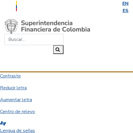
EN
ES
Saltar al contenido principal
Buscar...
Buscar
Desplegar navegación
Contraste
Reducir letra
Aumentar letra
Centro de relevo
Lengua de señas