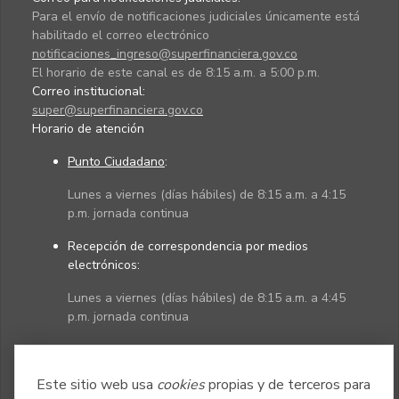
Para el envío de notificaciones judiciales únicamente está
habilitado el correo electrónico
notificaciones_ingreso@superfinanciera.gov.co
El horario de este canal es de 8:15 a.m. a 5:00 p.m.
Correo institucional:
super@superfinanciera.gov.co
Horario de atención
Punto Ciudadano
:
Lunes a viernes (días hábiles) de 8:15 a.m. a 4:15
p.m. jornada continua
Recepción de correspondencia por medios
electrónicos:
Lunes a viernes (días hábiles) de 8:15 a.m. a 4:45
p.m. jornada continua
Políticas
Mapa del sitio
Este sitio web usa
cookies
propias y de terceros para