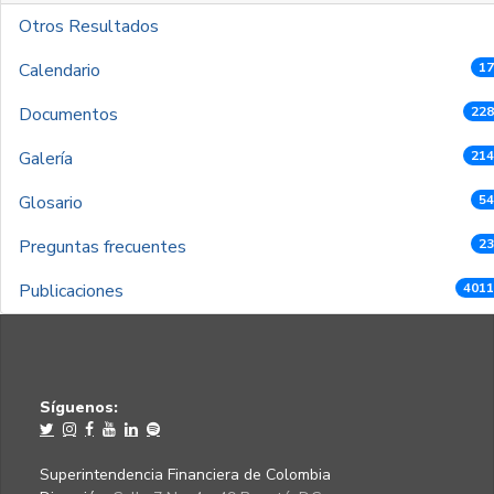
Otros Resultados
Calendario
17
Documentos
228
Galería
214
Glosario
54
Preguntas frecuentes
23
Publicaciones
4011
Síguenos:
Superintendencia Financiera de Colombia