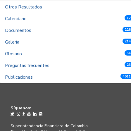
Otros Resultados
Calendario
17
Documentos
228
Galería
214
Glosario
54
Preguntas frecuentes
23
Publicaciones
4011
Síguenos:
Superintendencia Financiera de Colombia