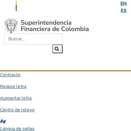
EN
ES
Saltar al contenido principal
Buscar...
Buscar
Desplegar navegación
Contraste
Reducir letra
Aumentar letra
Centro de relevo
Lengua de señas