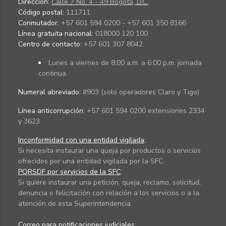
Dirección:
Calle 7 No. 4 - 49 Bogotá, D.C.
Código postal:
111711
Conmutador:
+57 601 594 0200 - +57 601 350 8166
Línea gratuita nacional:
018000 120 100
Centro de contacto:
+57 601 307 8042
Lunes a viernes de 8:00 a.m. a 6:00 p.m. jornada
continua.
Numeral abreviado:
#903 (solo operadores Claro y Tigo)
Línea anticorrupción:
+57 601 594 0200 extensiones 2334
y 3623
Inconformidad con una entidad vigilada
:
Si necesita instaurar una queja por productos o servicios
ofrecidos por una entidad vigilada por la SFC.
PQRSDF por servicios de la SFC
:
Si quiere instaurar una petición, queja, reclamo, solicitud,
denuncia o felicitación con relación a los servicios o a la
atención de esta Superintendencia.
Correo para notificaciones judiciales: