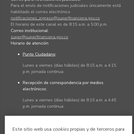
Para el envío de notificaciones judiciales únicamente está
habilitado el correo electrónico
notificaciones_ingreso@superfinanciera.gov.co
El horario de este canal es de 8:15 a.m. a 5:00 p.m.
Correo institucional:
super@superfinanciera.gov.co
Horario de atención
Punto Ciudadano
:
Lunes a viernes (días hábiles) de 8:15 a.m. a 4:15
p.m. jornada continua
Recepción de correspondencia por medios
electrónicos:
Lunes a viernes (días hábiles) de 8:15 a.m. a 4:45
p.m. jornada continua
Políticas
Mapa del sitio
Este sitio web usa
cookies
propias y de terceros para