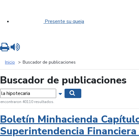
Presente su queja
Imprimir
Leer contenido
Inicio
Buscador de publicaciones
Buscador de publicaciones
labras...
Mostrar opciones de búsqueda
Buscar
 encontraron 40110 resultados.
Boletín Minhacienda Capítul
Superintendencia Financiera 