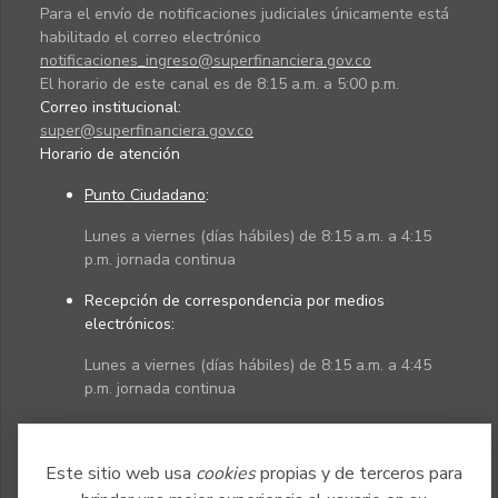
Para el envío de notificaciones judiciales únicamente está
habilitado el correo electrónico
notificaciones_ingreso@superfinanciera.gov.co
El horario de este canal es de 8:15 a.m. a 5:00 p.m.
Correo institucional:
super@superfinanciera.gov.co
Horario de atención
Punto Ciudadano
:
Lunes a viernes (días hábiles) de 8:15 a.m. a 4:15
p.m. jornada continua
Recepción de correspondencia por medios
electrónicos:
Lunes a viernes (días hábiles) de 8:15 a.m. a 4:45
p.m. jornada continua
Políticas
Mapa del sitio
Este sitio web usa
cookies
propias y de terceros para