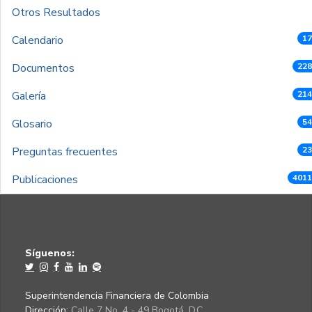
Otros Resultados
Calendario
17
Documentos
228
Galería
214
Glosario
54
Preguntas frecuentes
23
Publicaciones
4011
Síguenos:
Superintendencia Financiera de Colombia
Dirección:
Calle 7 No. 4 - 49 Bogotá, D.C.