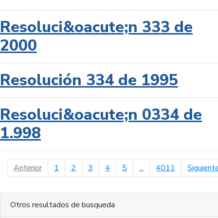
Resoluci&oacute;n 333 de
2000
Resolución 334 de 1995
Resoluci&oacute;n 0334 de
1.998
página anterior
Anterior
1
2
3
4
5
...
4011
Siguient
Otros resultados de busqueda