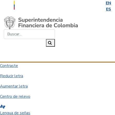
EN
ES
Saltar al contenido principal
Buscar...
Buscar
Desplegar navegación
Contraste
Reducir letra
Aumentar letra
Centro de relevo
Lengua de señas