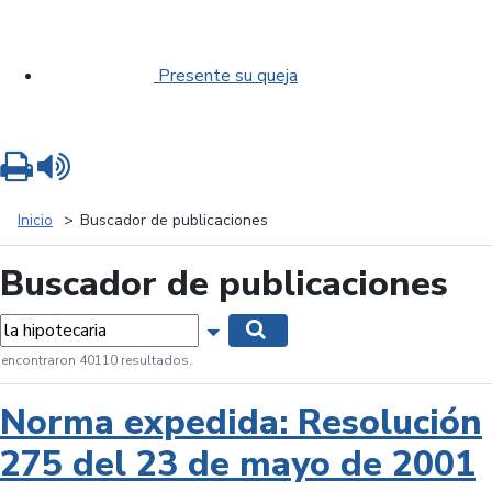
Presente su queja
Imprimir
Leer contenido
Inicio
Buscador de publicaciones
Buscador de publicaciones
labras...
Mostrar opciones de búsqueda
Buscar
 encontraron 40110 resultados.
Norma expedida: Resolución
275 del 23 de mayo de 2001