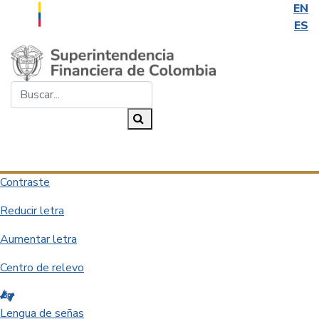
EN
ES
Saltar al contenido principal
Buscar...
Buscar
Desplegar navegación
Contraste
Reducir letra
Aumentar letra
Centro de relevo
Lengua de señas