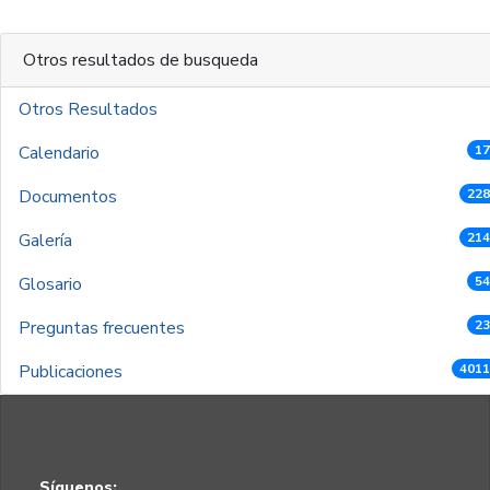
Otros resultados de busqueda
Otros Resultados
Calendario
17
Documentos
228
Galería
214
Glosario
54
Preguntas frecuentes
23
Publicaciones
4011
Síguenos: