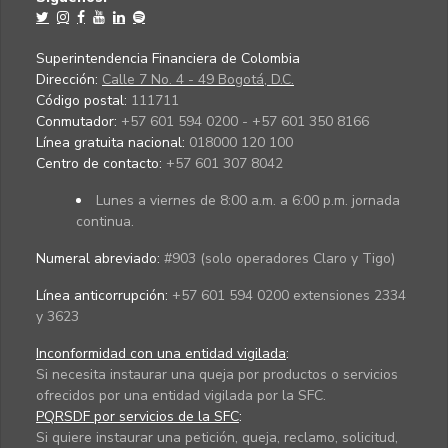
Superintendencia Financiera de Colombia
Dirección:
Calle 7 No. 4 - 49 Bogotá, D.C.
Código postal:
111711
Conmutador:
+57 601 594 0200 - +57 601 350 8166
Línea gratuita nacional:
018000 120 100
Centro de contacto:
+57 601 307 8042
Lunes a viernes de 8:00 a.m. a 6:00 p.m. jornada
continua.
Numeral abreviado:
#903 (solo operadores Claro y Tigo)
Línea anticorrupción:
+57 601 594 0200 extensiones 2334
y 3623
Inconformidad con una entidad vigilada
:
Si necesita instaurar una queja por productos o servicios
ofrecidos por una entidad vigilada por la SFC.
PQRSDF por servicios de la SFC
:
Si quiere instaurar una petición, queja, reclamo, solicitud,