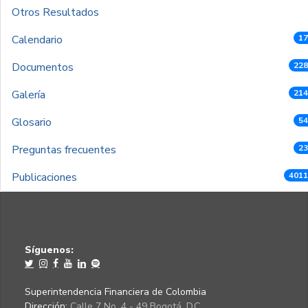
Otros Resultados
Calendario
17
Documentos
228
Galería
214
Glosario
54
Preguntas frecuentes
23
Publicaciones
4011
Síguenos:
Superintendencia Financiera de Colombia
Dirección:
Calle 7 No. 4 - 49 Bogotá, D.C.