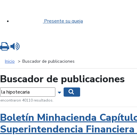
Presente su queja
Imprimir
Leer contenido
Inicio
Buscador de publicaciones
Buscador de publicaciones
labras...
Mostrar opciones de búsqueda
Buscar
 encontraron 40110 resultados.
Boletín Minhacienda Capítul
Superintendencia Financiera 