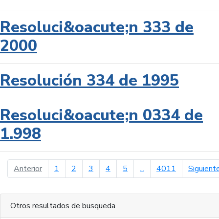
Resoluci&oacute;n 333 de
2000
Resolución 334 de 1995
Resoluci&oacute;n 0334 de
1.998
página anterior
Anterior
1
2
3
4
5
...
4011
Siguient
Otros resultados de busqueda