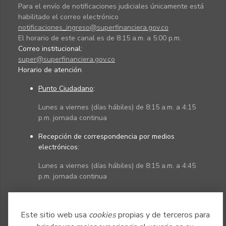
Para el envío de notificaciones judiciales únicamente está
habilitado el correo electrónico
notificaciones_ingreso@superfinanciera.gov.co
El horario de este canal es de 8:15 a.m. a 5:00 p.m.
Correo institucional:
super@superfinanciera.gov.co
Horario de atención
Punto Ciudadano
:
Lunes a viernes (días hábiles) de 8:15 a.m. a 4:15
p.m. jornada continua
Recepción de correspondencia por medios
electrónicos:
Lunes a viernes (días hábiles) de 8:15 a.m. a 4:45
p.m. jornada continua
Políticas
Mapa del sitio
Este sitio web usa
cookies
propias y de terceros para