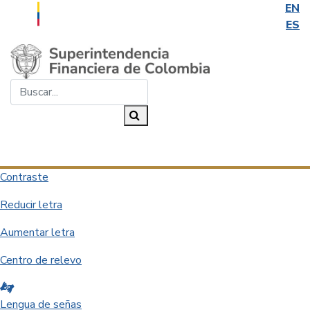
EN
ES
Saltar al contenido principal
Buscar...
Buscar
Desplegar navegación
Contraste
Reducir letra
Aumentar letra
Centro de relevo
Lengua de señas