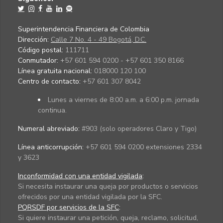
Superintendencia Financiera de Colombia
Dirección:
Calle 7 No. 4 - 49 Bogotá, D.C.
Código postal:
111711
Conmutador:
+57 601 594 0200 - +57 601 350 8166
Línea gratuita nacional:
018000 120 100
Centro de contacto:
+57 601 307 8042
Lunes a viernes de 8:00 a.m. a 6:00 p.m. jornada
continua.
Numeral abreviado:
#903 (solo operadores Claro y Tigo)
Línea anticorrupción:
+57 601 594 0200 extensiones 2334
y 3623
Inconformidad con una entidad vigilada
:
Si necesita instaurar una queja por productos o servicios
ofrecidos por una entidad vigilada por la SFC.
PQRSDF por servicios de la SFC
:
Si quiere instaurar una petición, queja, reclamo, solicitud,