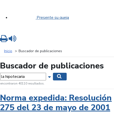
Presente su queja
Imprimir
Leer contenido
Inicio
Buscador de publicaciones
Buscador de publicaciones
labras...
Mostrar opciones de búsqueda
Buscar
 encontraron 40110 resultados.
Norma expedida: Resolución
275 del 23 de mayo de 2001