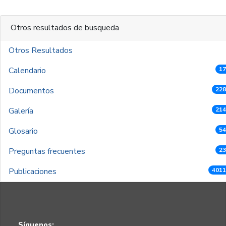
Otros resultados de busqueda
Otros Resultados
Calendario
17
Documentos
228
Galería
214
Glosario
54
Preguntas frecuentes
23
Publicaciones
4011
Síguenos: