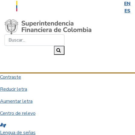
EN
ES
Saltar al contenido principal
Buscar...
Buscar
Desplegar navegación
Contraste
Reducir letra
Aumentar letra
Centro de relevo
Lengua de señas