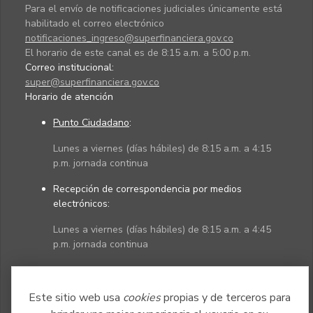
Para el envío de notificaciones judiciales únicamente está
habilitado el correo electrónico
notificaciones_ingreso@superfinanciera.gov.co
El horario de este canal es de 8:15 a.m. a 5:00 p.m.
Correo institucional:
super@superfinanciera.gov.co
Horario de atención
Punto Ciudadano
:
Lunes a viernes (días hábiles) de 8:15 a.m. a 4:15
p.m. jornada continua
Recepción de correspondencia por medios
electrónicos:
Lunes a viernes (días hábiles) de 8:15 a.m. a 4:45
p.m. jornada continua
Políticas
Mapa del sitio
Este sitio web usa
cookies
propias y de terceros para