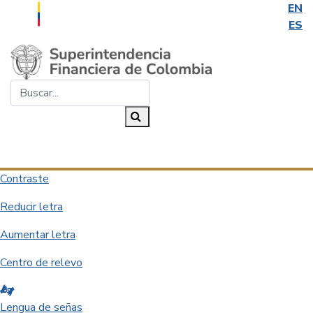
EN
ES
Saltar al contenido principal
Buscar...
Buscar
Desplegar navegación
Contraste
Reducir letra
Aumentar letra
Centro de relevo
Lengua de señas