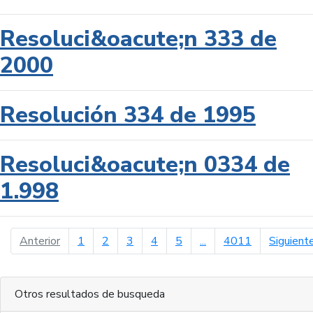
Resoluci&oacute;n 333 de
2000
Resolución 334 de 1995
Resoluci&oacute;n 0334 de
1.998
página anterior
Anterior
1
2
3
4
5
...
4011
Siguient
Otros resultados de busqueda