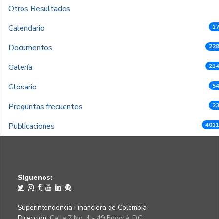
Otros Resultados
Calendario
17
Documentos
228
Galería
214
Glosario
54
Preguntas frecuentes
23
Publicaciones
4011
Síguenos:
Superintendencia Financiera de Colombia
Dirección:
Calle 7 No. 4 - 49 Bogotá, D.C.