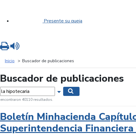
Presente su queja
Imprimir
Leer contenido
Inicio
Buscador de publicaciones
Buscador de publicaciones
labras...
Mostrar opciones de búsqueda
Buscar
 encontraron 40110 resultados.
Boletín Minhacienda Capítul
Superintendencia Financiera 