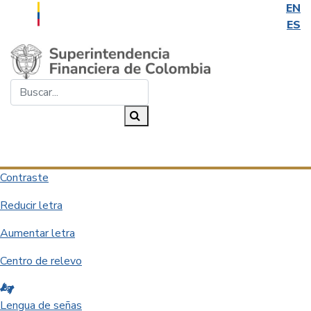
EN
ES
Saltar al contenido principal
Buscar...
Buscar
Desplegar navegación
Contraste
Reducir letra
Aumentar letra
Centro de relevo
Lengua de señas