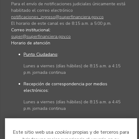
Para el envío de notificaciones judiciales únicamente está
habilitado el correo electrónico
notificaciones_ingreso@superfinanciera.gov.co
El horario de este canal es de 8:15 a.m. a 5:00 p.m.
Correo institucional:
super@superfinanciera.gov.co
Horario de atención
Punto Ciudadano
:
Lunes a viernes (días hábiles) de 8:15 a.m. a 4:15
p.m. jornada continua
Recepción de correspondencia por medios
electrónicos:
Lunes a viernes (días hábiles) de 8:15 a.m. a 4:45
p.m. jornada continua
Políticas
Mapa del sitio
Este sitio web usa
cookies
propias y de terceros para