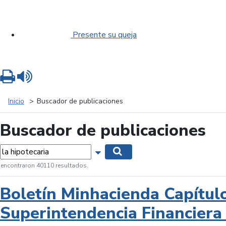
Presente su queja
Imprimir
Leer contenido
Inicio
Buscador de publicaciones
Buscador de publicaciones
labras...
Mostrar opciones de búsqueda
Buscar
 encontraron 40110 resultados.
Boletín Minhacienda Capítul
Superintendencia Financiera 