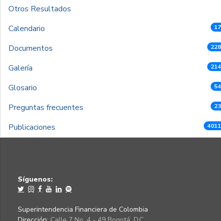
Otros Resultados
Calendario
17
Documentos
228
Galería
214
Glosario
54
Preguntas frecuentes
23
Publicaciones
4011
Síguenos:
Superintendencia Financiera de Colombia
Dirección:
Calle 7 No. 4 - 49 Bogotá, D.C.