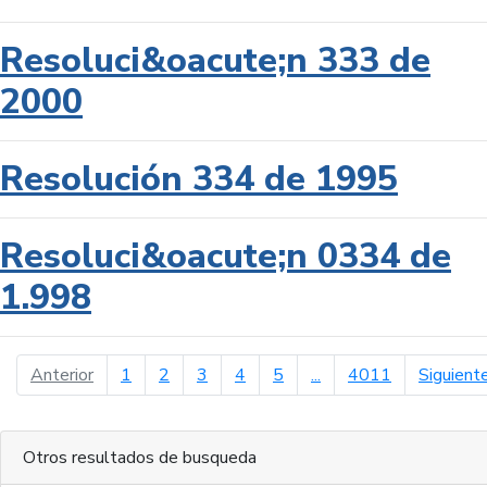
Resoluci&oacute;n 333 de
2000
Resolución 334 de 1995
Resoluci&oacute;n 0334 de
1.998
página anterior
Anterior
1
2
3
4
5
...
4011
Siguient
Otros resultados de busqueda