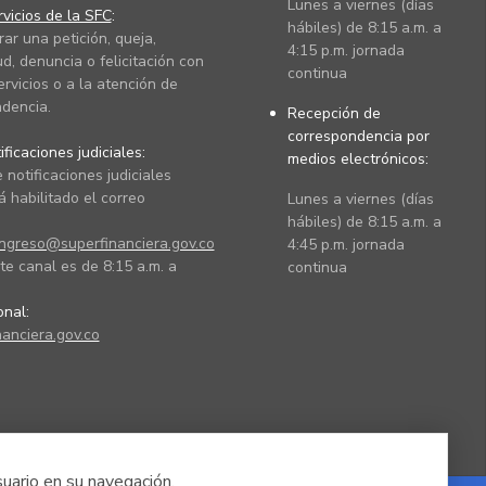
Lunes a viernes (días
vicios de la SFC
:
hábiles) de 8:15 a.m. a
rar una petición, queja,
4:15 p.m. jornada
ud, denuncia o felicitación con
continua
ervicios o a la atención de
dencia.
Recepción de
correspondencia por
ficaciones judiciales:
medios electrónicos:
 notificaciones judiciales
 habilitado el correo
Lunes a viernes (días
hábiles) de 8:15 a.m. a
ingreso@superfinanciera.gov.co
4:45 p.m. jornada
te canal es de 8:15 a.m. a
continua
ional:
anciera.gov.co
suario en su navegación.