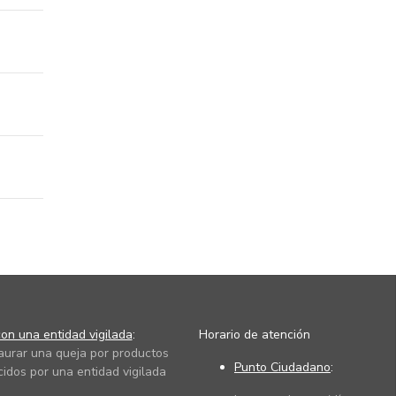
on una entidad vigilada
:
Horario de atención
taurar una queja por productos
Punto Ciudadano
:
cidos por una entidad vigilada