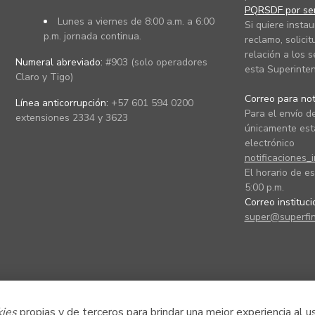
PQRSDF por ser
Lunes a viernes de 8:00 a.m. a 6:00
Si quiere instau
p.m. jornada continua.
reclamo, solicit
relación a los s
Numeral abreviado:
#903 (solo operadores
esta Superinten
Claro y Tigo)
Correo para noti
Línea anticorrupción:
+57 601 594 0200
Para el envío de
extensiones 2334 y 3623
únicamente está
electrónico
notificaciones_
El horario de es
5:00 p.m.
Correo instituc
super@superfin
kies
propias y de terceros para brindar una mejor experiencia al u