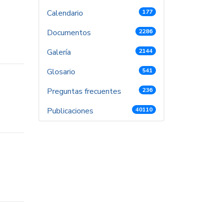
Calendario
177
Documentos
2286
Galería
2144
Glosario
541
Preguntas frecuentes
236
Publicaciones
40110