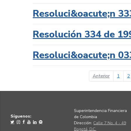
Resoluci&oacute;n 33
Resolución 334 de 19
Resoluci&oacute;n 03
página ant
Anterior
1
2
Superintendencia Financiera
Síguenos:
de Colombia
Dirección:
Calle 7 No. 4 - 49
Bogotá, D.C.