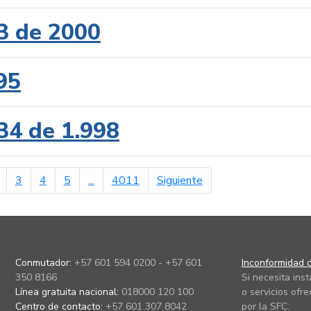
3 de 2000
95
34 de 1.998
erior
página siguiente
3
4
5
...
4011
Siguiente
Conmutador:
+57 601 594 0200 - +57 601
Inconformidad c
350 8166
Si necesita ins
Línea gratuita nacional:
018000 120 100
o servicios ofre
Centro de contacto:
+57 601 307 8042
por la SFC.