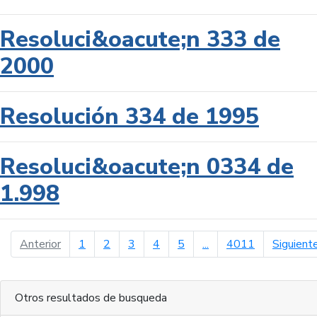
Resoluci&oacute;n 333 de
2000
Resolución 334 de 1995
Resoluci&oacute;n 0334 de
1.998
página anterior
Anterior
1
2
3
4
5
...
4011
Siguient
Otros resultados de busqueda