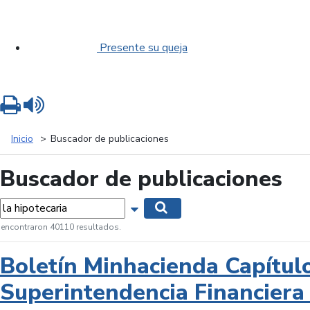
Presente su queja
Imprimir
Leer contenido
Inicio
Buscador de publicaciones
Buscador de publicaciones
labras...
Mostrar opciones de búsqueda
Buscar
 encontraron 40110 resultados.
Boletín Minhacienda Capítul
Superintendencia Financiera 