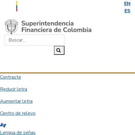
EN
ES
Saltar al contenido principal
Buscar...
Buscar
Desplegar navegación
Contraste
Reducir letra
Aumentar letra
Centro de relevo
Lengua de señas