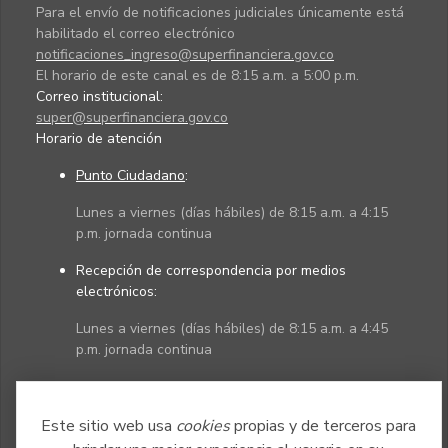
Para el envío de notificaciones judiciales únicamente está
habilitado el correo electrónico
notificaciones_ingreso@superfinanciera.gov.co
El horario de este canal es de 8:15 a.m. a 5:00 p.m.
Correo institucional:
super@superfinanciera.gov.co
Horario de atención
Punto Ciudadano
:
Lunes a viernes (días hábiles) de 8:15 a.m. a 4:15
p.m. jornada continua
Recepción de correspondencia por medios
electrónicos:
Lunes a viernes (días hábiles) de 8:15 a.m. a 4:45
p.m. jornada continua
Políticas
Mapa del sitio
Este sitio web usa
cookies
propias y de terceros para