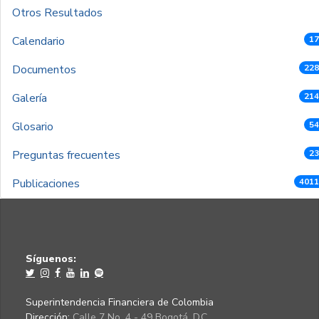
Otros Resultados
Calendario
17
Documentos
228
Galería
214
Glosario
54
Preguntas frecuentes
23
Publicaciones
4011
Síguenos:
Superintendencia Financiera de Colombia
Dirección:
Calle 7 No. 4 - 49 Bogotá, D.C.