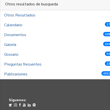
Otros resultados de busqueda
Otros Resultados
Calendario
17
Documentos
228
Galería
214
Glosario
54
Preguntas frecuentes
23
Publicaciones
4011
Síguenos: