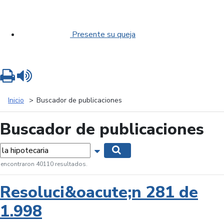
Presente su queja
Imprimir
Leer contenido
Inicio
Buscador de publicaciones
Buscador de publicaciones
labras...
Mostrar opciones de búsqueda
Buscar
 encontraron 40110 resultados.
Resoluci&oacute;n 281 de
1.998