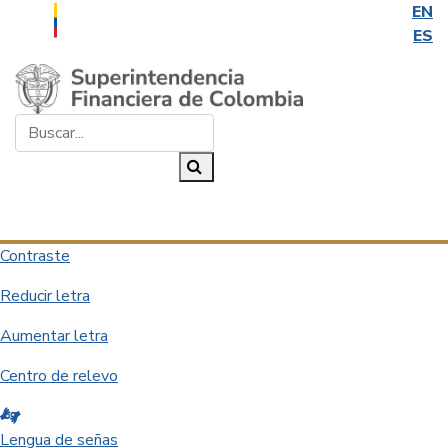
EN
ES
Saltar al contenido principal
Buscar...
Buscar
Desplegar navegación
Contraste
Reducir letra
Aumentar letra
Centro de relevo
Lengua de señas