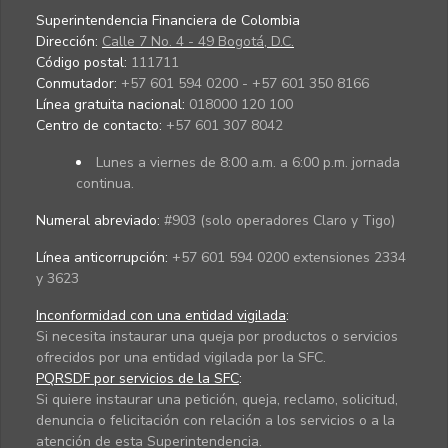
Superintendencia Financiera de Colombia
Dirección:
Calle 7 No. 4 - 49 Bogotá, D.C.
Código postal:
111711
Conmutador:
+57 601 594 0200 - +57 601 350 8166
Línea gratuita nacional:
018000 120 100
Centro de contacto:
+57 601 307 8042
Lunes a viernes de 8:00 a.m. a 6:00 p.m. jornada
continua.
Numeral abreviado:
#903 (solo operadores Claro y Tigo)
Línea anticorrupción:
+57 601 594 0200 extensiones 2334
y 3623
Inconformidad con una entidad vigilada
:
Si necesita instaurar una queja por productos o servicios
ofrecidos por una entidad vigilada por la SFC.
PQRSDF por servicios de la SFC
:
Si quiere instaurar una petición, queja, reclamo, solicitud,
denuncia o felicitación con relación a los servicios o a la
atención de esta Superintendencia.