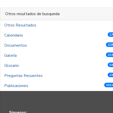
Otros resultados de busqueda
Otros Resultados
Calendario
17
Documentos
228
Galería
214
Glosario
54
Preguntas frecuentes
23
Publicaciones
4011
Síguenos: