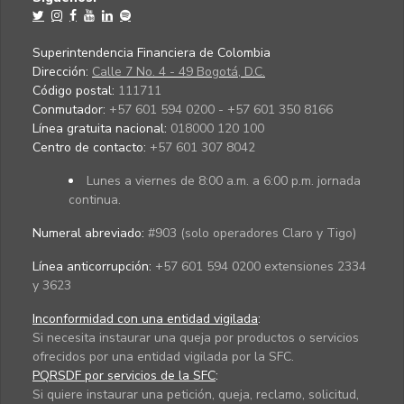
Superintendencia Financiera de Colombia
Dirección:
Calle 7 No. 4 - 49 Bogotá, D.C.
Código postal:
111711
Conmutador:
+57 601 594 0200 - +57 601 350 8166
Línea gratuita nacional:
018000 120 100
Centro de contacto:
+57 601 307 8042
Lunes a viernes de 8:00 a.m. a 6:00 p.m. jornada
continua.
Numeral abreviado:
#903 (solo operadores Claro y Tigo)
Línea anticorrupción:
+57 601 594 0200 extensiones 2334
y 3623
Inconformidad con una entidad vigilada
:
Si necesita instaurar una queja por productos o servicios
ofrecidos por una entidad vigilada por la SFC.
PQRSDF por servicios de la SFC
:
Si quiere instaurar una petición, queja, reclamo, solicitud,