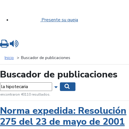
Presente su queja
Imprimir
Leer contenido
Inicio
Buscador de publicaciones
Buscador de publicaciones
labras...
Mostrar opciones de búsqueda
Buscar
 encontraron 40110 resultados.
Norma expedida: Resolución
275 del 23 de mayo de 2001