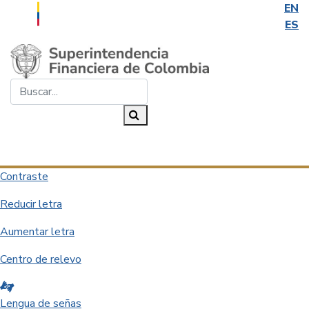
EN
ES
Saltar al contenido principal
Buscar...
Buscar
Desplegar navegación
Contraste
Reducir letra
Aumentar letra
Centro de relevo
Lengua de señas