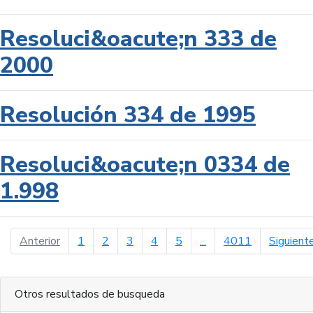
Resoluci&oacute;n 333 de
2000
Resolución 334 de 1995
Resoluci&oacute;n 0334 de
1.998
página anterior
Anterior
1
2
3
4
5
...
4011
Siguient
Otros resultados de busqueda