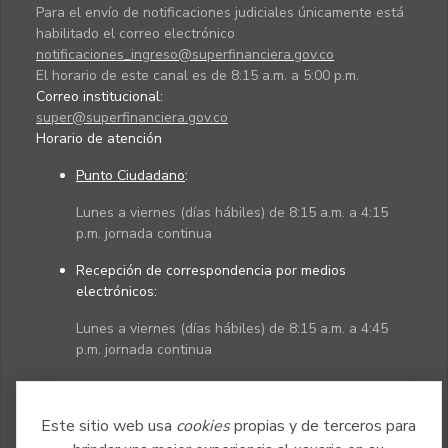
Para el envío de notificaciones judiciales únicamente está
habilitado el correo electrónico
notificaciones_ingreso@superfinanciera.gov.co
El horario de este canal es de 8:15 a.m. a 5:00 p.m.
Correo institucional:
super@superfinanciera.gov.co
Horario de atención
Punto Ciudadano
:
Lunes a viernes (días hábiles) de 8:15 a.m. a 4:15
p.m. jornada continua
Recepción de correspondencia por medios
electrónicos:
Lunes a viernes (días hábiles) de 8:15 a.m. a 4:45
p.m. jornada continua
Políticas
Mapa del sitio
Este sitio web usa
cookies
propias y de terceros para