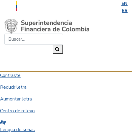
EN
ES
Saltar al contenido principal
Buscar...
Buscar
Desplegar navegación
Contraste
Reducir letra
Aumentar letra
Centro de relevo
Lengua de señas