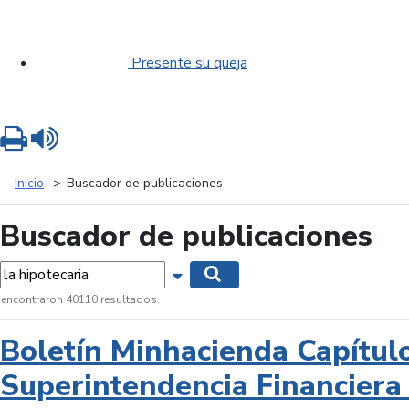
Presente su queja
Imprimir
Leer contenido
Inicio
Buscador de publicaciones
Buscador de publicaciones
labras...
Mostrar opciones de búsqueda
Buscar
 encontraron 40110 resultados.
Boletín Minhacienda Capítul
Superintendencia Financiera 