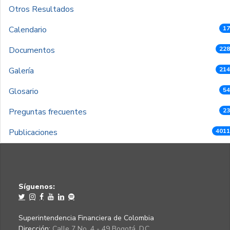
Otros Resultados
Calendario
17
Documentos
228
Galería
214
Glosario
54
Preguntas frecuentes
23
Publicaciones
4011
Síguenos:
Superintendencia Financiera de Colombia
Dirección:
Calle 7 No. 4 - 49 Bogotá, D.C.