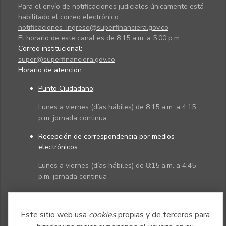
Para el envío de notificaciones judiciales únicamente está
habilitado el correo electrónico
notificaciones_ingreso@superfinanciera.gov.co
El horario de este canal es de 8:15 a.m. a 5:00 p.m.
Correo institucional:
super@superfinanciera.gov.co
Horario de atención
Punto Ciudadano
:
Lunes a viernes (días hábiles) de 8:15 a.m. a 4:15
p.m. jornada continua
Recepción de correspondencia por medios
electrónicos:
Lunes a viernes (días hábiles) de 8:15 a.m. a 4:45
p.m. jornada continua
Políticas
Mapa del sitio
Este sitio web usa
cookies
propias y de terceros para