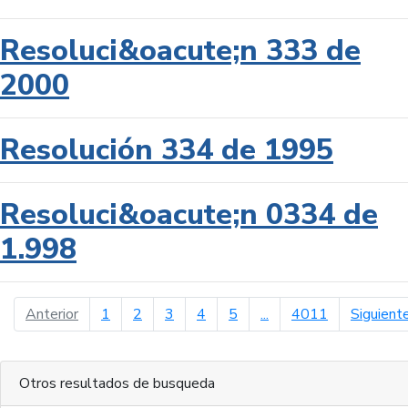
Resoluci&oacute;n 333 de
2000
Resolución 334 de 1995
Resoluci&oacute;n 0334 de
1.998
página anterior
Anterior
1
2
3
4
5
...
4011
Siguient
Otros resultados de busqueda