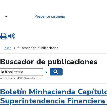
Presente su queja
Imprimir
Leer contenido
Inicio
Buscador de publicaciones
Buscador de publicaciones
labras...
Mostrar opciones de búsqueda
Buscar
 encontraron 40110 resultados.
Boletín Minhacienda Capítul
Superintendencia Financiera 