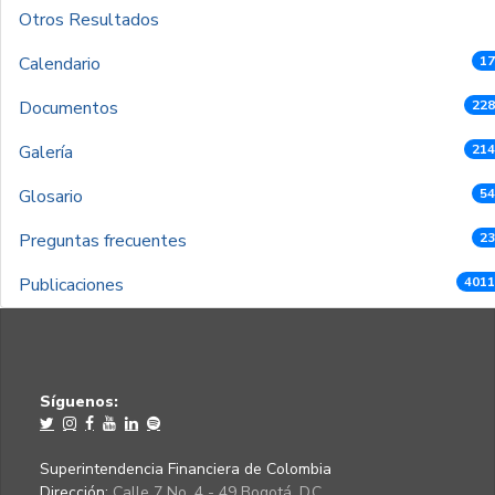
Otros Resultados
Calendario
17
Documentos
228
Galería
214
Glosario
54
Preguntas frecuentes
23
Publicaciones
4011
Síguenos:
Superintendencia Financiera de Colombia
Dirección:
Calle 7 No. 4 - 49 Bogotá, D.C.