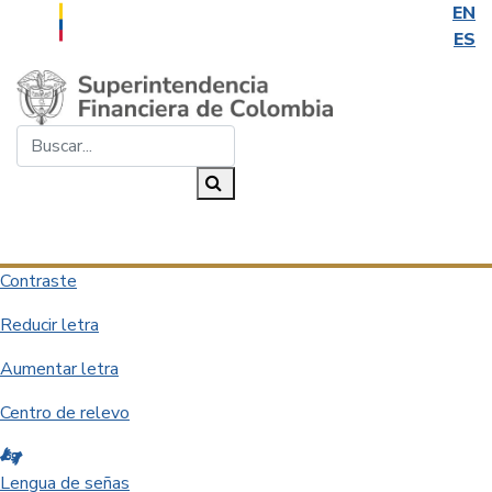
EN
ES
Saltar al contenido principal
Buscar...
Buscar
Desplegar navegación
Contraste
Reducir letra
Aumentar letra
Centro de relevo
Lengua de señas