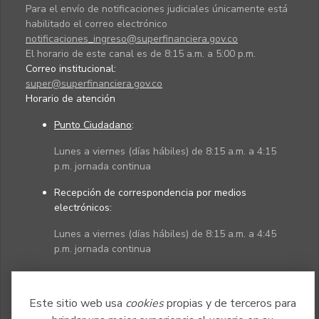
Para el envío de notificaciones judiciales únicamente está
habilitado el correo electrónico
notificaciones_ingreso@superfinanciera.gov.co
El horario de este canal es de 8:15 a.m. a 5:00 p.m.
Correo institucional:
super@superfinanciera.gov.co
Horario de atención
Punto Ciudadano
:
Lunes a viernes (días hábiles) de 8:15 a.m. a 4:15
p.m. jornada continua
Recepción de correspondencia por medios
electrónicos:
Lunes a viernes (días hábiles) de 8:15 a.m. a 4:45
p.m. jornada continua
Políticas
Mapa del sitio
Este sitio web usa
cookies
propias y de terceros para