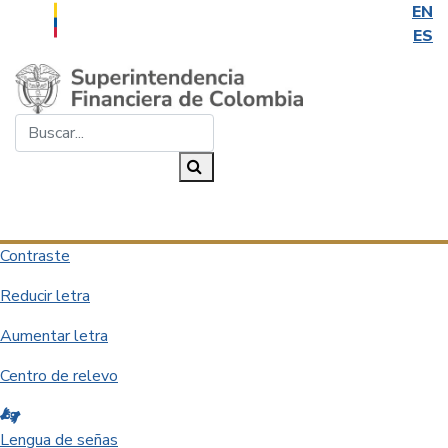
EN
ES
Saltar al contenido principal
Buscar...
Buscar
Desplegar navegación
Contraste
Reducir letra
Aumentar letra
Centro de relevo
Lengua de señas