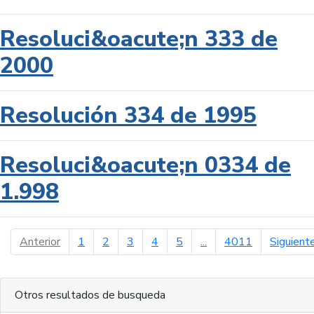
Resoluci&oacute;n 333 de
2000
Resolución 334 de 1995
Resoluci&oacute;n 0334 de
1.998
página anterior
Anterior
1
2
3
4
5
...
4011
Siguient
Otros resultados de busqueda