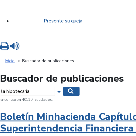
Presente su queja
Imprimir
Leer contenido
Inicio
Buscador de publicaciones
Buscador de publicaciones
labras...
Mostrar opciones de búsqueda
Buscar
 encontraron 40110 resultados.
Boletín Minhacienda Capítul
Superintendencia Financiera 