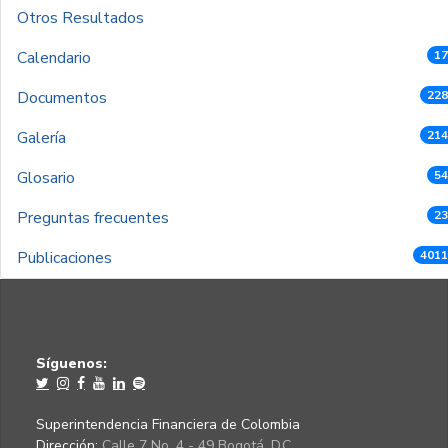
Otros Resultados
Calendario
17
Documentos
228
Galería
214
Glosario
54
Preguntas frecuentes
23
Publicaciones
4011
Síguenos:
Superintendencia Financiera de Colombia
Dirección:
Calle 7 No. 4 - 49 Bogotá, D.C.