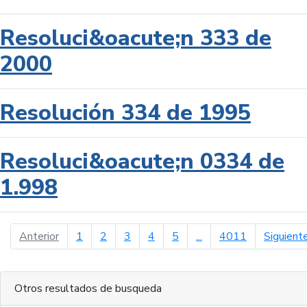
Resoluci&oacute;n 333 de
2000
Resolución 334 de 1995
Resoluci&oacute;n 0334 de
1.998
página anterior
Anterior
1
2
3
4
5
...
4011
Siguient
Otros resultados de busqueda