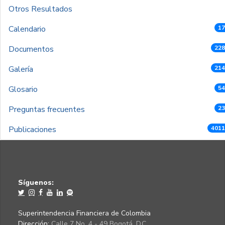
Otros Resultados
Calendario
17
Documentos
228
Galería
214
Glosario
54
Preguntas frecuentes
23
Publicaciones
4011
Síguenos:
Superintendencia Financiera de Colombia
Dirección:
Calle 7 No. 4 - 49 Bogotá, D.C.