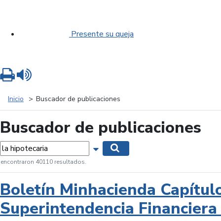
Presente su queja
Imprimir
Leer contenido
Inicio
Buscador de publicaciones
Buscador de publicaciones
labras...
Mostrar opciones de búsqueda
Buscar
 encontraron 40110 resultados.
Boletín Minhacienda Capítul
Superintendencia Financiera 