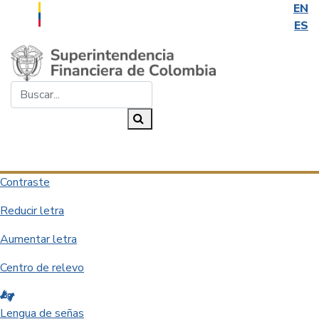
EN
ES
Saltar al contenido principal
Buscar...
Buscar
Desplegar navegación
Contraste
Reducir letra
Aumentar letra
Centro de relevo
Lengua de señas